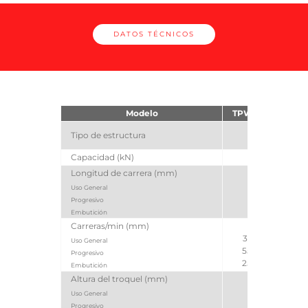
DATOS TÉCNICOS
Modelo
TPW-110FX
T
Pue
Tipo de estructura
Capacidad (kN)
1100
Longitud de carrera (mm)
180
Uso General
110
Progresivo
230
Embutición
Carreras/min (mm)
35 a 65
Uso General
55 a 110
Progresivo
25 a 50
Embutición
Altura del troquel (mm)
400
Uso General
350
Progresivo