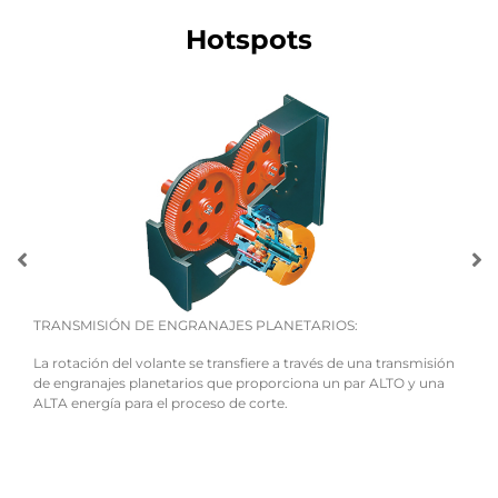
Hotspots
TRANSMISIÓN DE ENGRANAJES PLANETARIOS:
PANT
inuo.
La rotación del volante se transfiere a través de una transmisión
La pa
de engranajes planetarios que proporciona un par ALTO y una
opera
ALTA energía para el proceso de corte.