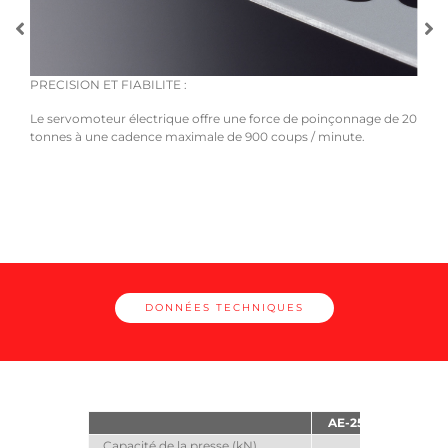
PRECISION ET FIABILITE :
CONV
 à 5
Le servomoteur électrique offre une force de poinçonnage de 20
La c
que
tonnes à une cadence maximale de 900 coups / minute.
confi
temp
DONNÉES TECHNIQUES
AE-255NT
AE-
Capacité de la presse (kN)