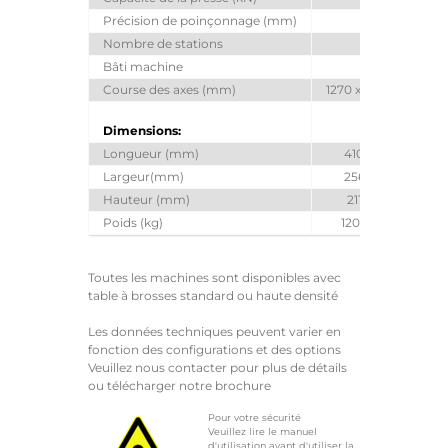
Précision de poinçonnage (mm)
±
Nombre de stations
Bâti machine
Bâti 
Course des axes (mm)
1270 x 1270
2500
Dimensions:
Longueur (mm)
4100
4
Largeur(mm)
2560
5
Hauteur (mm)
2115
2
Poids (kg)
12000
1
Toutes les machines sont disponibles avec
table à brosses standard ou haute densité
Les données techniques peuvent varier en
fonction des configurations et des options
Veuillez nous contacter pour plus de détails
ou télécharger notre brochure
Pour votre sécurité
Veuillez lire le manuel
d'utilisation avant d'utiliser la