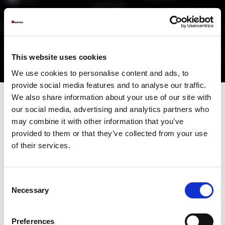
This website uses cookies
We use cookies to personalise content and ads, to
provide social media features and to analyse our traffic.
We also share information about your use of our site with
our social media, advertising and analytics partners who
Solution tout électrique 20t
may combine it with other information that you’ve
provided to them or that they’ve collected from your use
of their services.
AMADA a installé plus de 30 000 machines de poinçonnage
dans le monde entier. La gamme AE-NT a été conçue sur la base
de notre expérience dans l’industrie et combine une structure de
bâti extrêmement robuste avec un système de poinçonnage à
Consent
entraînement servo-électrique, une tourelle de grande capacité
Necessary
Selection
et un encombrement minimal. Ces fonctionnalités garantissent
des opérations stables, rapides et de grande qualité.
Preferences
TÉLÉCHARGER LA BROCHURE