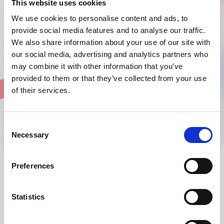
This website uses cookies
We use cookies to personalise content and ads, to
provide social media features and to analyse our traffic.
We also share information about your use of our site with
our social media, advertising and analytics partners who
may combine it with other information that you’ve
provided to them or that they’ve collected from your use
of their services.
Consent
Necessary
Selection
Preferences
AMADA propose une gamme de consommables et de pièces de
rechange pour assurer le bon fonctionnement et l’entretien
Statistics
efficaces de vos machines de découpe laser fibre et CO
, des
2
poinçonneuses et des presses plieuses. Avec les consommables
AMADA, notamment les buses, les lentilles, les miroirs (optique