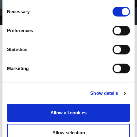
Consent
Necessary
Selection
Preferences
Le conseil est au cœur du contrat de confiance instauré avec nos
Statistics
clients lors de l'achat d'une machine. Une équipe de techniciens
d'application hautement qualifiés est en mesure de vous aider
au quotidien pour toute question relative à l'utilisation de vos
Marketing
machines AMADA. Nos techniciens, spécialistes des
technologies du travail des métaux, s'appuient sur leur
expérience multidisciplinaire et sur une formation poussée aux
dernières techniques, technologies et méthodologies, pour vous
aider à atteindre vos objectifs de productivité, de qualité et de
Show details
réduction des coûts. Ils bénéficient de toutes les compétences
internes AMADA ainsi que des moyens de test et de R&D du
groupe, tant dans nos showrooms, nos usines, nos centres
Allow all cookies
techniques que dans nos centres de développement. Nos
équipes commerciales et techniques sont à votre écoute au
quotidien pour vous aider à obtenir le meilleur profit de votre
investissement. N'hésitez pas à faire appel à eux pour obtenir les
Allow selection
meilleures performances de vos machines AMADA, pour