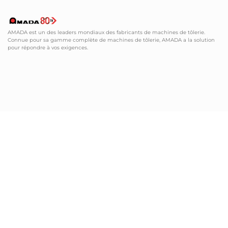
AMADA est un des leaders mondiaux des fabricants de machines de tôlerie.
Connue pour sa gamme complète de machines de tôlerie, AMADA a la solution
pour répondre à vos exigences.
SERVICE LOGICIEL
Tôlerie
hls@amada.fr
info@amada.fr
Tel:+33 (0)1 49 90 30 00
Fax: +33 (0)1 49 90 31 99
HOTLINE MACHINES & LOGICIELS