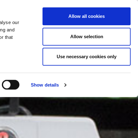
CHANGER DE PAYS
FRANCE - FR
Allow all cookies
alyse our
ACTUS/EVENEMENTS
CONTACTS
ing and
Allow selection
r that
Use necessary cookies only
Show details