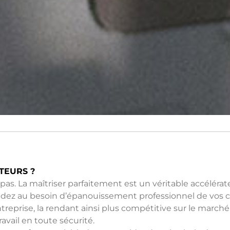
TEURS ?
as. La maîtriser parfaitement est un véritable accélérat
ndez au besoin d’épanouissement professionnel de vos co
eprise, la rendant ainsi plus compétitive sur le marché.
travail en toute sécurité.