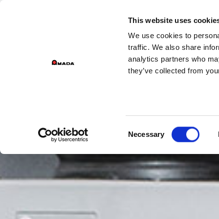
DIVISIONS DU G
This website uses cookie
We use cookies to personal
Main Navigation
traffic. We also share info
analytics partners who may
they’ve collected from your
Consent
Necessary
Selection