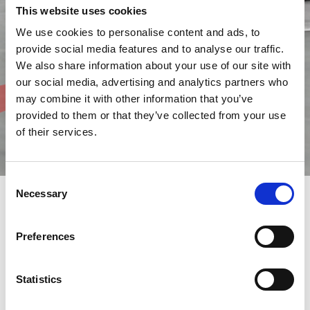
This website uses cookies
We use cookies to personalise content and ads, to
provide social media features and to analyse our traffic.
We also share information about your use of our site with
our social media, advertising and analytics partners who
may combine it with other information that you’ve
provided to them or that they’ve collected from your use
of their services.
Consent
Necessary
Selection
Les solutions essentielles pour la production
Preferences
Grâce à nos accessoires, vous pouvez améliorer la production à
chaque étape, même dans les moments les plus difficiles.
Nous proposons des solutions conçues pour simplifier le travail
de l'opérateur, en rendant les découpes plus fluides et plus
Statistics
efficaces.
Des consommables aux équipements de pointe, vous trouverez