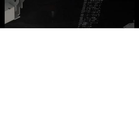
Szoftver AMADA élhajlító
gépekhez
TÖBB