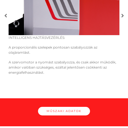
INTELLIGENS HAJTÁSVEZÉRLÉS:
EGY
ő és
A proporcionális szelepek pontosan szabályozzák az
A fe
olajáramlást.
elér
Mind
A szervomotor a nyomást szabályozza, és csak akkor működik,
hangs
amikor valóban szükséges, ezáltal jelentősen csökkenti az
energiafelhasználást.
MŰSZAKI ADATOK