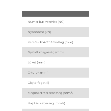
S
Numerikus vezérlés (NC)
A
Nyomóerő (kN)
Keretek közötti távolság (mm)
Nyitott magasság (mm)
Löket (mm)
C-torok (mm)
Olajtérfogat (l)
Megközelítési sebesség (mm/s)
Hajlítási sebesség (mm/s)