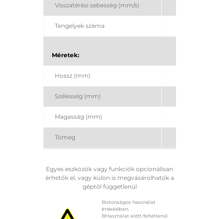
Visszatérési sebesség (mm/s)
Tengelyek száma
Méretek:
Hossz (mm)
Szélesség (mm)
Magasság (mm)
Tömeg
Egyes eszközök vagy funkciók opcionálisan
érhetők el, vagy külön is megvásárolhatók a
géptől függetlenül
Biztonságos használat
érdekében.
BHasználat előtt feltétlenül