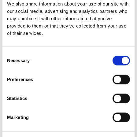
We also share information about your use of our site with
Az egyszerű, közepes szériájú
our social media, advertising and analytics partners who
alkatrészek gyártásának
may combine it with other information that you’ve
provided to them or that they’ve collected from your use
optimalizálása.
of their services.
Az SRB-1003 a legújabb generációs hajlítógép, amelyet a
nagyfokú pontosság, az intuitív kezelhetőség és a meglévő
Consent
Amada-munkafolyamatokba való zökkenőmentes integráció
Necessary
jegyében fejlesztettek. Az előző modellhez, a HFE-M2-höz képest
Selection
jelentős előrelépést kínál mind teljesítményben, mind
felhasználói élményben.
Preferences
A berendezés az erőteljes AMNC 3i vezérlőrendszerrel van
felszerelve, amely most először jelenik meg az Amada Standard
kategóriájában. Ez a fejlett kezelőfelület biztosítja az AMNC
Statistics
vezérlésű hajlítógépekkel való teljes kompatibilitást, így a kezelők
könnyedén válthatnak a különböző gépek között – ezzel növelve
a hatékonyságot és leegyszerűsítve a munkafolyamatokat a
gyártócsarnokban.
Marketing
BROSÚRA LETÖLTÉSE