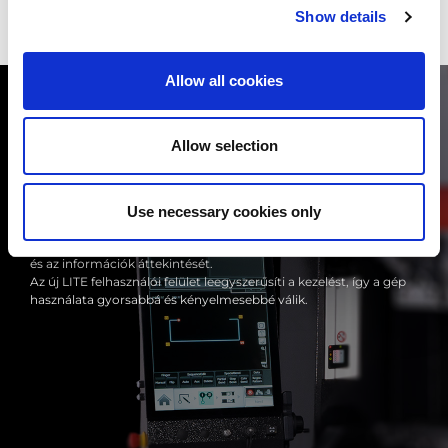
Show details
Allow all cookies
Allow selection
SÉG
AUTOMATIKUS OFFLI
Use necessary cookies only
egy okostelefon jellegű, multi-touch
A választható VPSS 4ie BEND
mely megkönnyíti az adatok bevitelét
hajlítási programokat, hogy 
ét.
miközben csökkenti az anyag
t leegyszerűsíti a kezelést, így a gép
kevésbé tapasztalt kezelők e
nyelmesebbé válik.