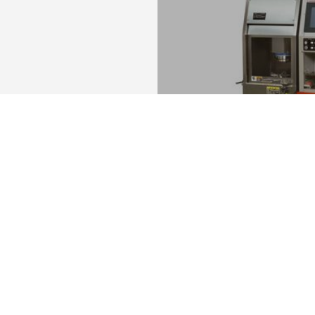
ID-TOGU
Optimális szerszámkeze
TÖBB
Ön itt van
EGYEDI GÉPEK É