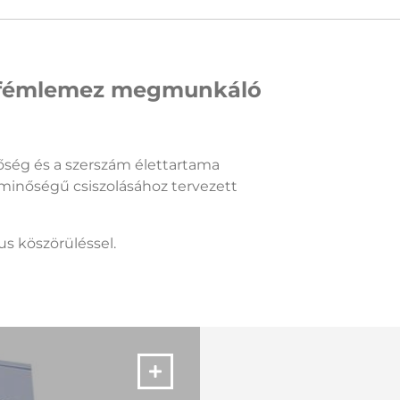
n fémlemez megmunkáló
őség és a szerszám élettartama
minőségű csiszolásához tervezett
s köszörüléssel.