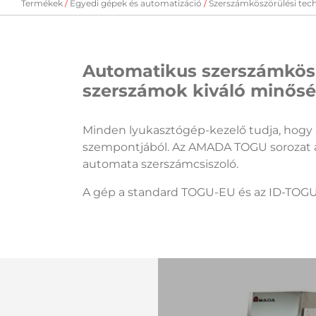
Termékek
Egyedi gépek és automatizáció
Szerszámköszörülési tec
Automatikus szerszámkös
szerszámok kiváló minőség
Minden lyukasztógép-kezelő tudja, hogy 
szempontjából. Az AMADA TOGU sorozat a
automata szerszámcsiszoló.
A gép a standard TOGU-EU és az ID-TOGU 