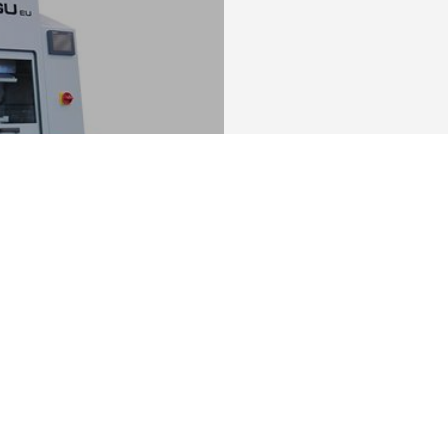
tikus szerszám
ZÖRÜLÉSI TECHNOLÓGIA.
Önt