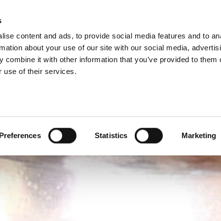
LETÁGAINK
s
M
ise content and ads, to provide social media features and to an
TERMÉKEK
CÉGINFORMÁ
rmation about your use of our site with our social media, advertis
 combine it with other information that you’ve provided to them o
 use of their services.
Preferences
Statistics
Marketing