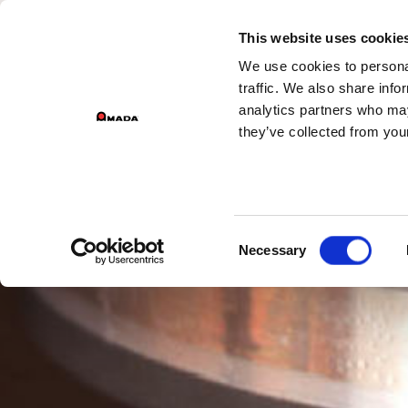
ÜZ
This website uses cookie
We use cookies to personal
Main Navigation
traffic. We also share info
analytics partners who may
they’ve collected from your
Consent
Necessary
Selection