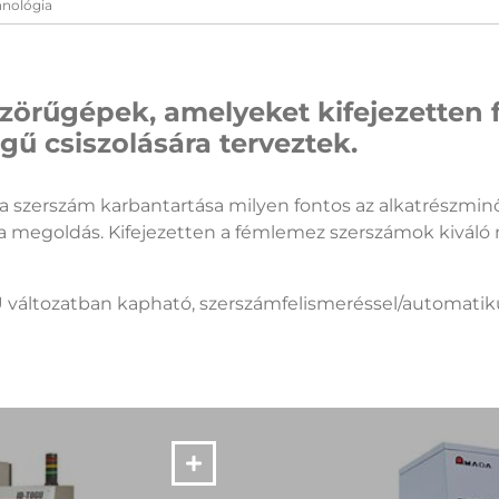
hnológia
zörűgépek, amelyeket kifejezette
ű csiszolására terveztek.
a szerszám karbantartása milyen fontos az alkatrészmin
 megoldás. Kifejezetten a fémlemez szerszámok kiváló 
változatban kapható, szerszámfelismeréssel/automatiku