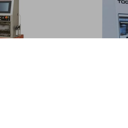
TOGU-EU
Gyors, egyszerű automa
lés
köszürülés
TÖBB
S AUTOMATIZÁCIÓ | SZERSZÁMKÖS