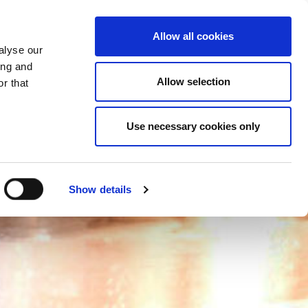
ORSZÁGVÁLTÁS
AGYARORSZÁG - HU
Allow all cookies
alyse our
CIÓ
TOVÁBBIAK
KAPCSOLATOK
ing and
Allow selection
r that
Use necessary cookies only
Show details