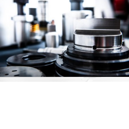
Ön itt van
SZERSZÁMOZÁS.
Önt érdekelheti
még:
Szoftver