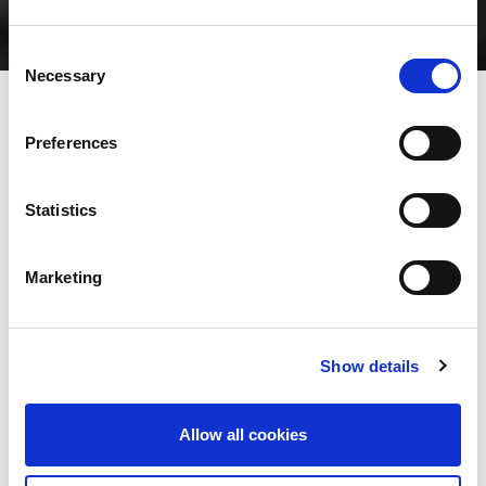
Consent
Necessary
Selection
Preferences
Optimise your performance,
quality and productivity with
Statistics
AMADA bending and
punching tooling
Marketing
Az AMADA szerszámok a legmagasabb minőségi,
termelékenységi és megbízhatósági szintet képviselik,
köszönhetően az innovatív tervezésnek és a legújabb
technológiák használatának a fejlesztés és a gyártás minden
Show details
területén. Kifejezetten a gépeinkhez tervezett hajlító- és
lyukasztószerszámaink választéka optimalizálja az Ön gyárának
teljesítményét és hatékonyságát.
Allow all cookies