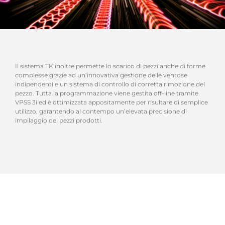
Il sistema TK inoltre permette lo scarico di pezzi anche di forme
complesse grazie ad un’innovativa gestione delle ventose
indipendenti e un sistema di controllo di corretta rimozione del
pezzo. Tutta la programmazione viene gestita off-line tramite
VPSS 3i ed è ottimizzata appositamente per risultare di semplice
utilizzo, garantendo al contempo un’elevata precisione di
impilaggio dei pezzi prodotti.