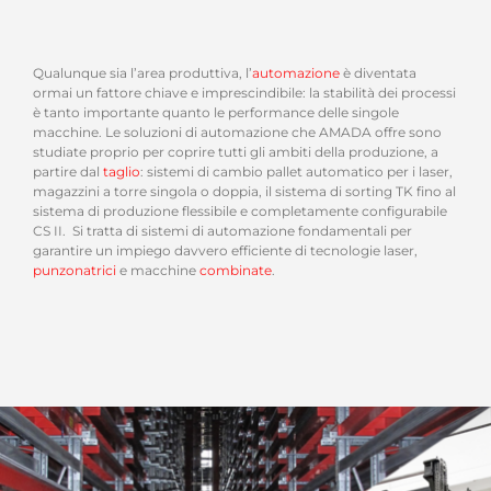
Qualunque sia l’area produttiva, l’
automazione
è diventata
ormai un fattore chiave e imprescindibile: la stabilità dei processi
è tanto importante quanto le performance delle singole
macchine. Le soluzioni di automazione che AMADA offre sono
studiate proprio per coprire tutti gli ambiti della produzione, a
partire dal
taglio
: sistemi di cambio pallet automatico per i laser,
magazzini a torre singola o doppia, il sistema di sorting TK fino al
sistema di produzione flessibile e completamente configurabile
CS II. Si tratta di sistemi di automazione fondamentali per
garantire un impiego davvero efficiente di tecnologie laser,
punzonatrici
e macchine
combinate
.