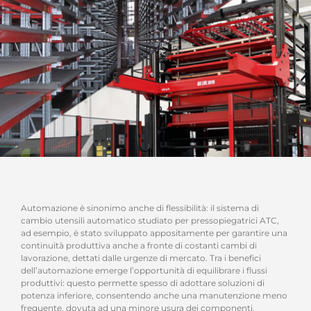
Automazione è sinonimo anche di flessibilità: il sistema di
cambio utensili automatico studiato per pressopiegatrici ATC,
ad esempio, è stato sviluppato appositamente per garantire una
continuità produttiva anche a fronte di costanti cambi di
lavorazione, dettati dalle urgenze di mercato. Tra i benefici
dell’automazione emerge l’opportunità di equilibrare i flussi
produttivi: questo permette spesso di adottare soluzioni di
potenza inferiore, consentendo anche una manutenzione meno
frequente, dovuta ad una minore usura dei componenti.