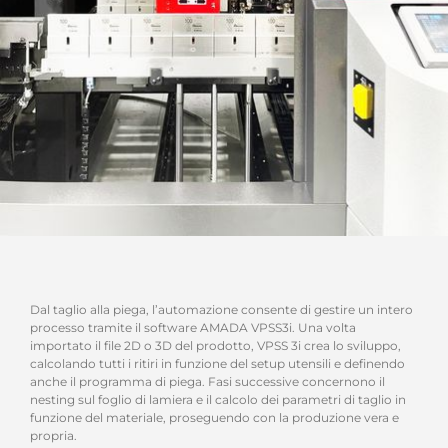
Dal taglio alla piega, l’automazione consente di gestire un intero
processo tramite il software AMADA VPSS3i. Una volta
importato il file 2D o 3D del prodotto, VPSS 3i crea lo sviluppo,
calcolando tutti i ritiri in funzione del setup utensili e definendo
anche il programma di piega. Fasi successive concernono il
nesting sul foglio di lamiera e il calcolo dei parametri di taglio in
funzione del materiale, proseguendo con la produzione vera e
propria.