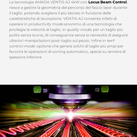
La tecnologia AMADA VENTIS-AJ 4kW con
Locus Beam Control
,
riesce a gestire la geometria del percorso del fascio laser durante
il taglio, potendo scegliere il più idoneo in funzione delle
caratteristiche di lavorazione. VENTIS-AJ consente infatti di
operare in
productivity mode
sinonimo di una tecnologia che
privilegia la velocità di taglio, in
quality mode
, per un taglio più
pulito senza scorie, di conseguenza senza la necessità di eseguire
ulteriori manipolazioni post-taglio sul pezzo. Infine in
kerf-
control mode
: opzione che genera solchi di taglio più ampi per
favorire le operazioni di sorting automatico, specie su lamiere di
spessore inferiore.