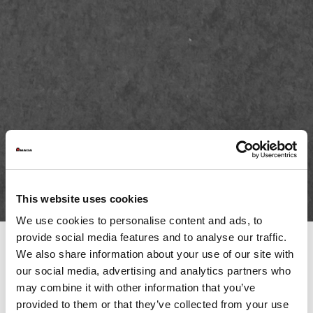
This website uses cookies
We use cookies to personalise content and ads, to
provide social media features and to analyse our traffic.
We also share information about your use of our site with
our social media, advertising and analytics partners who
Il mercato richiede sempre più flessibilità ed efficienza alle
imprese, rendendo complessa la pianificazione della produzione,
may combine it with other information that you’ve
spesso soggetta a continue rischedulazioni. Per questo è
provided to them or that they’ve collected from your use
indispensabile trovare soluzioni che possano garantire un flusso