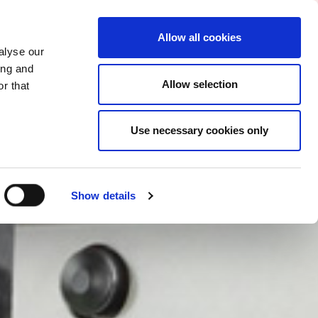
CAMBIA PAESE
ITALY - IT
Allow all cookies
alyse our
SO
ALTRO
CONTATTI
FAQ
ing and
Allow selection
r that
Use necessary cookies only
Show details