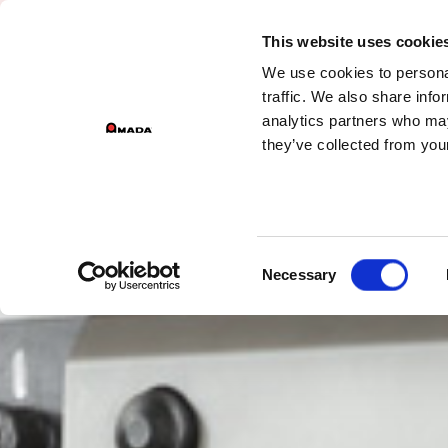
DIVIS
This website uses cookie
We use cookies to personal
PR
Main Navigation
traffic. We also share info
analytics partners who may
they’ve collected from your
Consent
Necessary
Selection