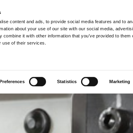
IONI DEL GRUPPO
s
ise content and ads, to provide social media features and to an
ODOTTI
SERVIZI
AZIENDA
CASI DI SUCCES
rmation about your use of our site with our social media, advertis
 combine it with other information that you’ve provided to them o
 use of their services.
Preferences
Statistics
Marketing