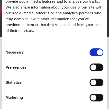
provide social media features and to analyse our traffic.
We also share information about your use of our site with
our social media, advertising and analytics partners who
may combine it with other information that you’ve
provided to them or that they’ve collected from your use
of their services.
Consent
Necessary
Selection
AMADA: leader tecnologico nelle
celle di saldatura laser a fibra
Preferences
Le nostre celle sono dotate di molte caratteristiche che le
rendono uniche in termini di qualità di saldatura, velocità di
lavorazione e produttività. La saldatura laser spesso richiede una
Statistics
regolazione individuale del raggio laser per poter adempiere
perfettamente al suo compito. Grazie alla regolazione variabile
del fascio laser di AMADA, è possibile ottenere risultati unici su
tutti i tipi di materiale e spessore.
Marketing