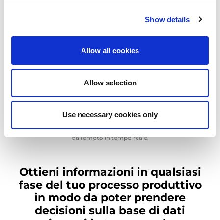
Le soluzioni AMADA per l'Industria 4.0, l'AMADA Order Manager,
Show details
il V-factory e l'IoT Remote Support sono state progettate per
interconnettere tutti i processi aziendali, permettendoti di
mantenere il controllo totale sulla tua produzione. I clienti
Allow all cookies
possono massimizzare la loro produttività, evadendo gli ordini
per tempo e rispettando le consegne.
Scadenze brevi, processi di produzione complessi e accesso
Allow selection
limitato ai dati in tempo reale possono essere superati grazie alle
soluzioni AMADA per l'Industria 4.0.
La visibilità di tutti i processi è fondamentale per mantenere una
Use necessary cookies only
produzione efficiente, flessibile ed efficace in tutte le sue fasi. Le
soluzioni AMADA per l'Industria 4.0 utilizzano i dati e il supporto
da remoto in tempo reale.
Ottieni informazioni in qualsiasi
fase del tuo processo produttivo
in modo da poter prendere
decisioni sulla base di dati