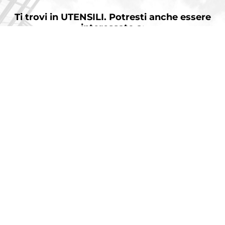
ALTRO
Ti trovi in
UTENSILI.
Potresti anche essere
interessato a:
AMADA è azienda leader nel settore delle macchine per la lavorazione della
lamiera. Nota per la sua vasta gamma di prodotti e servizi, AMADA rappresenta la
soluzione globale a tutte le tue esigenze produttive.
NEWSLETTER
Iscriviti alla nostra Newsletter. Sarai
sempre aggiornato sulle novità
AMADA!
ISCRIVITI