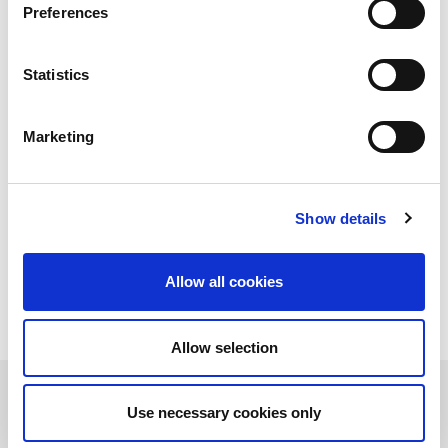
parti di ricambio
Preferences
Un nuovo ambizioso progetto ha permesso ad AMADA di essere
Statistics
ancora più efficiente e tempestiva nella fornitura delle parti di
ricambio. Nel corso di quest’anno, a Parigi, è sorto l’
”AMADA
European Part Center”
.
La centralizzazione dei ricambi a livello europeo ci permette di
Marketing
aumentare il numero di parti disponibili a stock e di velocizzare il
riassortimento dei nostri magazzini, riuscendo a coprire meglio
e più rapidamente le necessità dei nostri clienti.
I ricambi AMADA sono parte integrante del nostro successo; la
Show details
loro qualità, unita alla professionalità dei nostri tecnici, ci
permette di ridurre notevolmente i fermi macchina.
Allow all cookies
Allow selection
Use necessary cookies only
Contestualmente alla creazione del magazzino europeo, AMADA