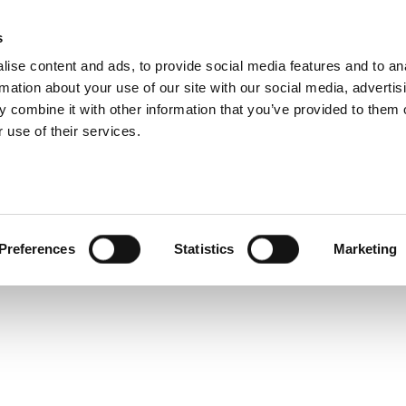
IONI DEL GRUPPO
s
ise content and ads, to provide social media features and to an
ODOTTI
SERVIZI
AZIENDA
CASI DI SUCCES
rmation about your use of our site with our social media, advertis
 combine it with other information that you’ve provided to them o
 use of their services.
Preferences
Statistics
Marketing