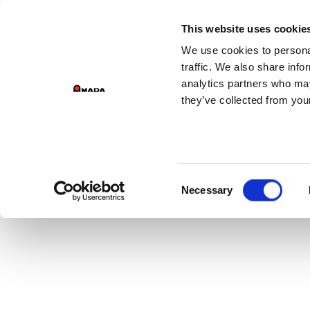
DIVIS
This website uses cookie
We use cookies to personal
PR
Main Navigation
traffic. We also share info
analytics partners who may
they’ve collected from your
Consent
Necessary
Selection