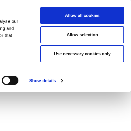
CAMBIA PAESE
ITALY - IT
Allow all cookies
alyse our
SO
ALTRO
CONTATTI
FAQ
ing and
Allow selection
r that
Use necessary cookies only
Show details