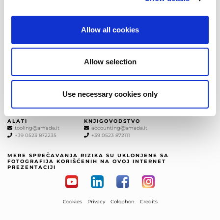
PRETPLATITI SE
Allow all cookies
AMADA ITALIA
OPŠTI BROJ
PRODAJA
+39 0523872111
sales@amada.it
Allow selection
+39 0523872111
SERVIS
REZERVNI DELOVI
Use necessary cookies only
service@amada.it
spareparts@amada.it
+39 0523 872180
+39 0523 872120
ALATI
KNJIGOVODSTVO
tooling@amada.it
accounting@amada.it
+39 0523 872235
+39 0523 872111
MERE SPREČAVANJA RIZIKA SU UKLONJENE SA
FOTOGRAFIJA KORIŠĆENIH NA OVOJ INTERNET
PREZENTACIJI
Cookies
Privacy
Colophon
Credits