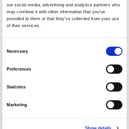
our social media, advertising and analytics partners who
may combine it with other information that you’ve
provided to them or that they’ve collected from your use
of their services.
Iscr.
Reg. AEE
n. IT25080000017445
Consent
Necessary
Selection
Preferences
Statistics
AMADA je vodeći svetski proizvođač mašina za obradu pločastog čelika. Poznata
Marketing
po svom sveobuhvatnom asortimanu mašina za obradu pločastog čelika, AMADA
ima rešenje koje odgovara svim vašim zahtevima.
NEWSLETTER
Prijavite se na naš bilten. Uvek ćete biti
Show details
u toku sa AMADA vestima!