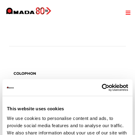
COLOPHON
AMADA Italia Srl
Via Amada I. 1/3
29010 Pontenure
Piacenza - Italia
R.E.A.
MI 1088272
This website uses cookies
Cap. Soc.
€ 21.136.972,00 i.v.
PI e CF
IT06307670155
We use cookies to personalise content and ads, to
provide social media features and to analyse our traffic.
We also share information about your use of our site with