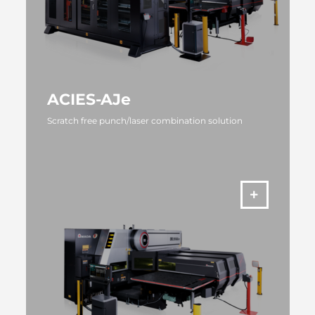
ACIES-AJe
Scratch free punch/laser combination solution
VIŠE