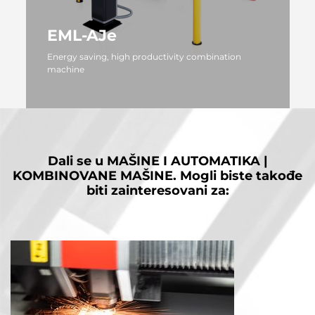
EML-AJe
Energy saving, high productivity combination
machine
VIŠE
Dali se u
MAŠINE I AUTOMATIKA |
KOMBINOVANE MAŠINE.
Mogli biste takođe
biti zainteresovani za: