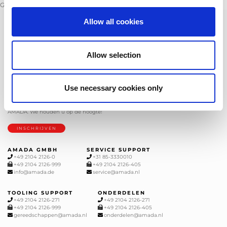
GeneralConditionsofPurchase.pdf
(
166 kB
)
Allow all cookies
Allow selection
AMADA is een wereldwijd toonaangevende fabrikant van plaatwerkmachines
AMADA staat bekend om zijn complete assortiment plaatbewerkingsmachines
en heeft een oplossing voor al uw behoeften.
Use necessary cookies only
NIEUWSBRIEF
Schrijf u in op onze nieuwsbrief en
ontvang het laatste nieuws van
AMADA. We houden u op de hoogte!
INSCHRIJVEN
AMADA GMBH
SERVICE SUPPORT
+49 2104 2126-0
+31 85-3330010
+49 2104 2126-999
+49 2104 2126-405
info@amada.de
service@amada.nl
TOOLING SUPPORT
ONDERDELEN
+49 2104 2126-271
+49 2104 2126-271
+49 2104 2126-999
+49 2104 2126-405
gereedschappen@amada.nl
onderdelen@amada.nl