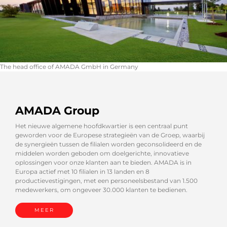
The head office of AMADA GmbH in Germany
AMADA Group
Het nieuwe algemene hoofdkwartier is een centraal punt
geworden voor de Europese strategieën van de Groep, waarbij
de synergieën tussen de filialen worden geconsolideerd en de
middelen worden geboden om doelgerichte, innovatieve
oplossingen voor onze klanten aan te bieden. AMADA is in
Europa actief met 10 filialen in 13 landen en 8
productievestigingen, met een personeelsbestand van 1.500
medewerkers, om ongeveer 30.000 klanten te bedienen.
MEER