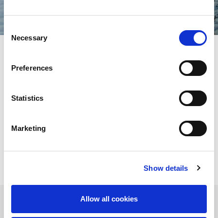
Consent
Necessary
Selection
Preferences
De Groep werd in 1946 in Japan opgericht door Isamu Amada en
heeft nu zo'n 90 bedrijven, waaronder verkoopfilialen,
productievestigingen en investeringen, en meer dan 8.000
medewerkers wereldwijd. AMADA biedt een volledig
Statistics
assortiment van oplossingen voor de verwerking van plaatwerk
en om snel in te spelen op de veranderende behoeften van de
markt en zijn klanten heeft de Groep een netwerk van
Marketing
productiepalen in strategische gebieden opgezet: Japan, Europa,
Noord-Amerika en China.
Show details
Allow all cookies