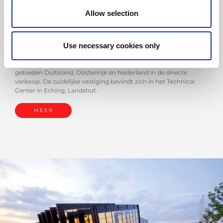
AMADA GmbH
Allow selection
AMADA GmbH is een 100% dochteronderneming van AMADA
Co., Ltd., opgericht als een verkoop- en servicebedrijf in 1972 in
Düsseldorf, Duitsland.
Use necessary cookies only
Tegenwoordig heeft AMADA GmbH haar hoofdkantoor in het
Solution Center in Haan en is zij verantwoordelijk voor de
gebieden Duitsland, Oostenrijk en Nederland in de directe
verkoop. De zuidelijke vestiging bevindt zich in het Technical
Center in Eching, Landshut.
MEER