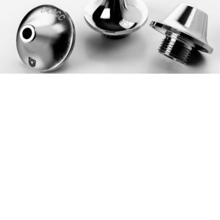
AMADA is een wereldwijd toonaangevende fabrikant van plaatwerkmachines
AMADA staat bekend om zijn complete assortiment plaatbewerkingsmachines
en heeft een oplossing voor al uw behoeften.
NIEUWSBRIEF
Schrijf u in op onze nieuwsbrief en
ontvang het laatste nieuws van
AMADA. We houden u op de hoogte!
INSCHRIJVEN
AMADA GMBH
SERVICE SUPPORT