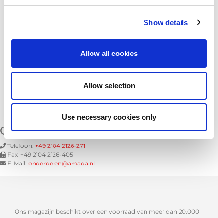
AMADA gebruikt uitsluitend originele reserveonderdelen die
optimaal zijn aangepast aan de machines. Dit garandeert een
Show details
duurzame, maximale machinebeschikbaarheid.
Premium leveringen om stilstand te minimaliseren
Allow all cookies
76% van de onderdelen die dezelfde dag als besteld worden
verzonden
Toegang tot de wereldwijde AMADA-voorraden
Ontwikkeling van een Europees Onderdelencentrum (EPC)
Allow selection
Use necessary cookies only
Onderdelen
Telefoon:
+49 2104 2126-271
Fax:
+49 2104 2126-405
E-Mail:
onderdelen@amada.nl
Ons magazijn beschikt over een voorraad van meer dan 20.000