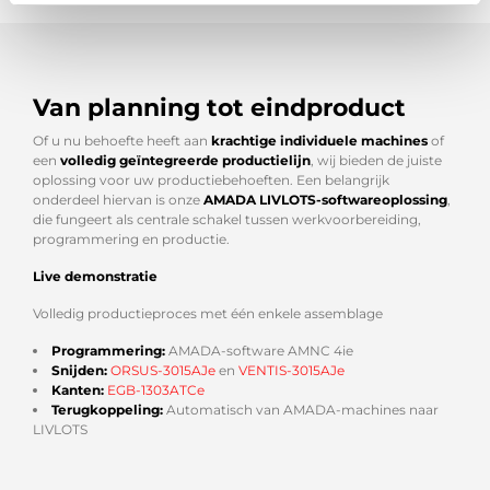
Van planning tot eindproduct
Of u nu behoefte heeft aan
krachtige individuele machines
of
een
volledig geïntegreerde productielijn
, wij bieden de juiste
oplossing voor uw productiebehoeften. Een belangrijk
onderdeel hiervan is onze
AMADA LIVLOTS-softwareoplossing
,
die fungeert als centrale schakel tussen werkvoorbereiding,
programmering en productie.
Live demonstratie
Volledig productieproces met één enkele assemblage
Programmering:
AMADA-software AMNC 4ie
Snijden:
ORSUS-3015AJe
en
VENTIS-3015AJe
Kanten:
EGB-1303ATCe
Terugkoppeling:
Automatisch van AMADA-machines naar
LIVLOTS