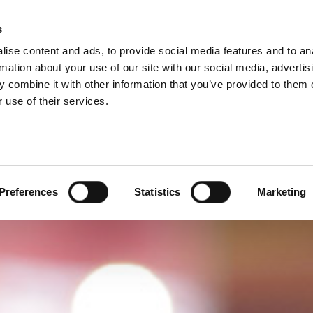
IES
s
ise content and ads, to provide social media features and to an
PRODUCTEN
DIENSTEN
BEDRIJF
rmation about your use of our site with our social media, advertis
 combine it with other information that you’ve provided to them o
 use of their services.
Preferences
Statistics
Marketing