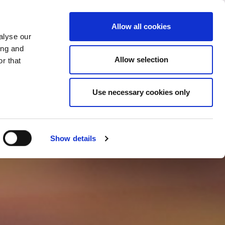
LAND WIJZIGEN
NEDERLAND - NL
Allow all cookies
alyse our
REFERENTIES
MEER
CONTACT
ing and
Allow selection
r that
Use necessary cookies only
Show details