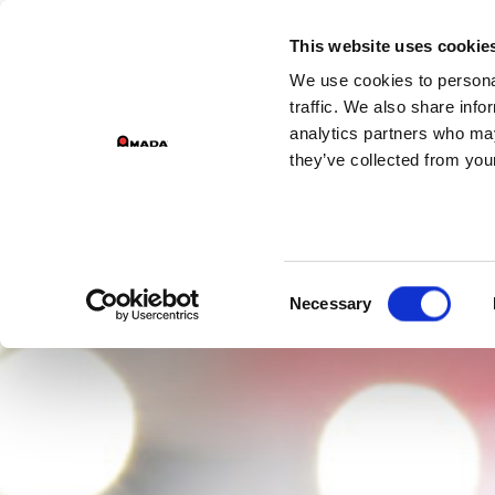
GROEPSDIVIS
This website uses cookie
We use cookies to personal
Main Navigation
traffic. We also share info
analytics partners who may
they’ve collected from your
Consent
Necessary
Selection