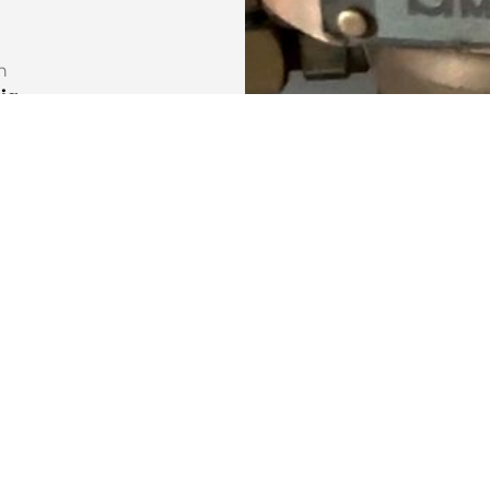
n
ig
van
temen
e
Xit-