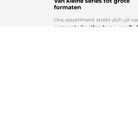
Van kleine series tot grote
formaten
Ons assortiment strekt zich uit va
compacte kantbanken
tot
volled
geautomatiseerde buigcentra
– 
ruimtebesparende lasersnijsys
tot
geïntegreerde
automatiseringsoplossingen
.
Live demonstratie:
Unieke Quick Corner-functie op d
VENTIS-3015AJe 6 kW
Lasersnijmachines
VENTIS-3015AJe 6 kW
+
MP FLE
3015
BREVIS-1212AJ