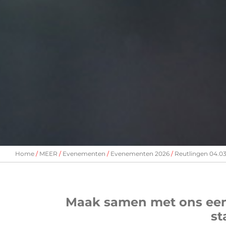
Home
MEER
Evenementen
Evenementen 2026
Reutlingen 04.03
Maak samen met ons een 
st