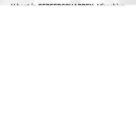
U bent in
GEREEDSCHAPPEN.
Misschien
bent u ook wel geïnteresseerd in:
AMADA is een wereldwijd toonaangevende fabrikant van plaatwerkmachines
AMADA staat bekend om zijn complete assortiment plaatbewerkingsmachines
en heeft een oplossing voor al uw behoeften.
NIEUWSBRIEF
Schrijf u in op onze nieuwsbrief en
ontvang het laatste nieuws van
AMADA. We houden u op de hoogte!
INSCHRIJVEN