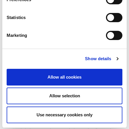
Kantgereedschap
Statistics
Lange levensduur van en optimale prestaties met AMADA
buigoplossingen
Marketing
Om uw hoogwaardige machine te completeren, wordt AMADA-
gereedschap voor kantpersen vervaardigd met behulp van ons
hoogste kwaliteit chroom-molybdeen-gereedschapsstaal en
volledig doorgehard. Ons Amanit-proces op matrijzen
combineert optimale oppervlaktehardheid, gladheid en slijpen
Show details
met de hoogste toleranties. Deze productieprocessen
garanderen optimale prestaties en een lange levensduur.
Allow all cookies
DOWNLOAD ONZE CATALOGUS
Allow selection
ALGEMEEN OVERZICHT
Use necessary cookies only
Onze oplossingen zijn ontworpen voor maximale kwaliteit en
efficiëntie.