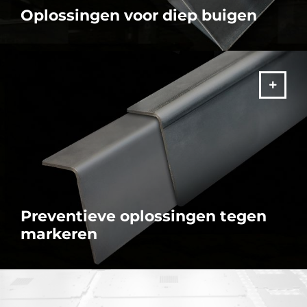
Oplossingen voor diep buigen
Krijg perfecte diepe buigingen en U-vormen met ons flexibele en
veelzijdige assortiment gereedschapsoplossingen.
MEER
Preventieve oplossingen tegen
markeren
Verbeter uw productkwaliteit door de traditionele markering van
uw onderdelen tijdens het buigen te voorkomen. Hier vindt u de
beste oplossing voor uw behoeften.
MEER