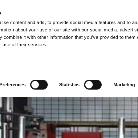
IES
s
ise content and ads, to provide social media features and to an
PRODUCTEN
DIENSTEN
BEDRIJF
rmation about your use of our site with our social media, advertis
 combine it with other information that you’ve provided to them o
 use of their services.
Preferences
Statistics
Marketing