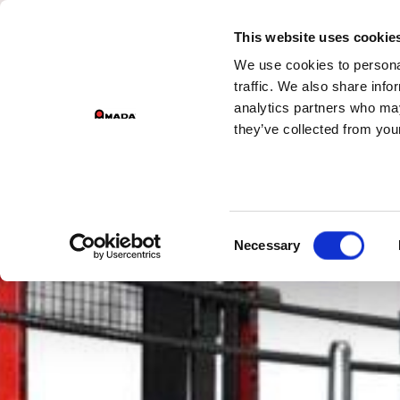
GROEPSDIVIS
This website uses cookie
We use cookies to personal
Main Navigation
traffic. We also share info
analytics partners who may
they’ve collected from your
Consent
Necessary
Selection