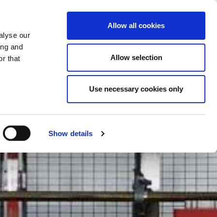
LAND WIJZIGEN
NEDERLAND - NL
Allow all cookies
alyse our
REFERENTIES
MEER
CONTACT
ing and
Allow selection
r that
Use necessary cookies only
Show details