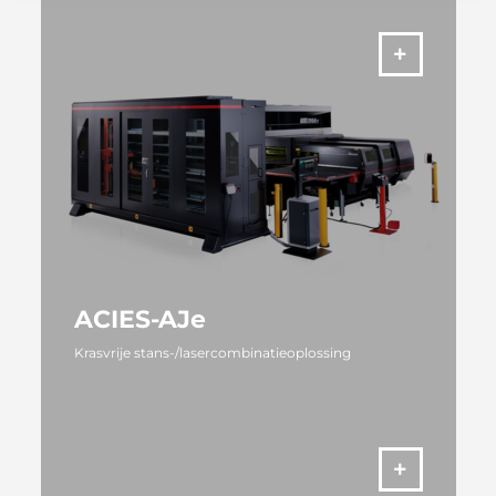
ACIES-AJe
Krasvrije stans-/lasercombinatieoplossing
MEER