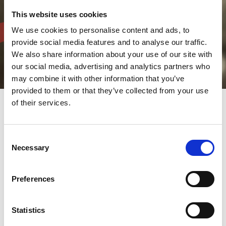
This website uses cookies
We use cookies to personalise content and ads, to
provide social media features and to analyse our traffic.
We also share information about your use of our site with
our social media, advertising and analytics partners who
may combine it with other information that you’ve
provided to them or that they’ve collected from your use
of their services.
Door de productiviteit van de unieke turretstansmachine van
AMADA te combineren met de flexibiliteit van een fiberlaser,
Consent
kunnen deze machines worden gebruikt voor verschillende
Necessary
Selection
bewerkingstaken die in een eindproduct resulteren dat geen
aanvullende bewerkingen meer nodig heeft. Flexibiliteit is
cruciaal bij combi-machines. Twee machines in één elimineren
Preferences
de noodzaak van secundaire bewerkingen. Stansen, vormen,
tappen en lasersnijden op één machine staat gelijk aan
ongeëvenaarde prestaties. Het aandrijfsysteem kan worden
gebruikt voor complexe vervormingen, waarbij het
Statistics
energieverbruik laag blijft.