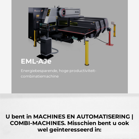
EML-AJe
Energiebesparende, hoge productiviteit-
combinatiemachine
MEER
U bent in
MACHINES EN AUTOMATISERING |
COMBI-MACHINES.
Misschien bent u ook
wel geïnteresseerd in: