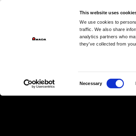
GROEPSDIVIS
This website uses cookie
We use cookies to personal
Main Navigation
traffic. We also share info
analytics partners who may
they’ve collected from your
Consent
Necessary
Selection