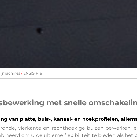
nijmachines
ENSIS-RIe
sbewerking met snelle omschakeli
ing van platte, buis-, kanaal- en hoekprofielen, all
 ronde, vierkante en rechthoekige buizen bewerken, 
neerd om u de ultieme flexibiliteit te bieden als het