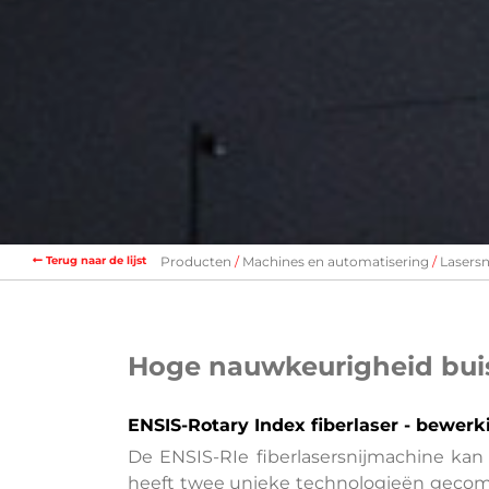
Terug naar de lijst
Producten
Machines en automatisering
Lasers
Hoge nauwkeurigheid bui
ENSIS-Rotary Index fiberlaser - bewerk
De ENSIS-RIe fiberlasersnijmachine kan
heeft twee unieke technologieën gecombi