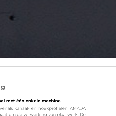
ng
emaal met één enkele machine
evenals kanaal- en hoekprofielen. AMADA
 gaat om de verwerking van plaatwerk. De