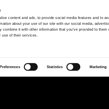
IES
s
ise content and ads, to provide social media features and to an
PRODUCTEN
DIENSTEN
BEDRIJF
rmation about your use of our site with our social media, advertis
 combine it with other information that you’ve provided to them o
 use of their services.
Preferences
Statistics
Marketing