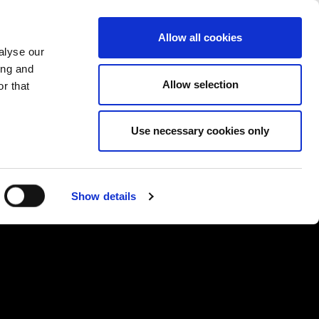
LAND WIJZIGEN
NEDERLAND - NL
Allow all cookies
alyse our
REFERENTIES
MEER
CONTACT
ing and
Allow selection
r that
Use necessary cookies only
Show details