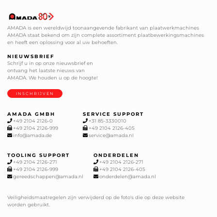
AMADA is een wereldwijd toonaangevende fabrikant van plaatwerkmachines
AMADA staat bekend om zijn complete assortiment plaatbewerkingsmachines
en heeft een oplossing voor al uw behoeften.
NIEUWSBRIEF
Schrijf u in op onze nieuwsbrief en
ontvang het laatste nieuws van
AMADA. We houden u op de hoogte!
INSCHRIJVEN
AMADA GMBH
SERVICE SUPPORT
+49 2104 2126-0
+31 85-3330010
+49 2104 2126-999
+49 2104 2126-405
info@amada.de
service@amada.nl
TOOLING SUPPORT
ONDERDELEN
+49 2104 2126-271
+49 2104 2126-271
+49 2104 2126-999
+49 2104 2126-405
gereedschappen@amada.nl
onderdelen@amada.nl
Veiligheidsmaatregelen zijn verwijderd op de foto's die op deze website
worden gebruikt.