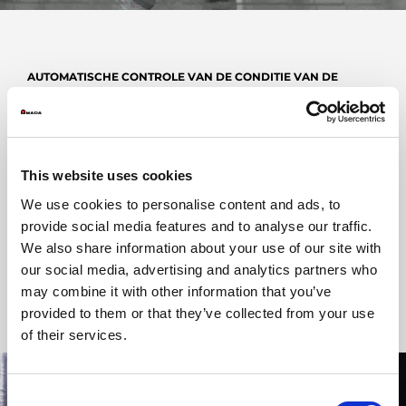
AUTOMATISCHE CONTROLE VAN DE CONDITIE VAN DE
NOZZLE
Het gebruik van een camerasysteem voor inspectie van nozzles
biedt verschillende voordelen. Het zorgt voor een grondigere en
nauwkeurigere beoordeling van de conditie van de nozzle, voor
en na een nozzlewisseling, omdat het systeem snel en
This website uses cookies
nauwkeurig de vorm, positie en symmetrie van de nozzles kan
We use cookies to personalise content and ads, to
analyseren. Het helpt bij een betrouwbare verwerking door
beschadigde of ondermaatse nozzles te detecteren en deze
provide social media features and to analyse our traffic.
automatisch te vervangen. De automatische controle van de
We also share information about your use of our site with
conditie van de nozzle zorgt voor een ononderbroken productie,
our social media, advertising and analytics partners who
waardoor de uptime wordt vergroot.
may combine it with other information that you’ve
provided to them or that they’ve collected from your use
of their services.
Consent