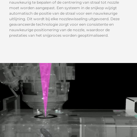
nauwkeurig te bepalen of de centrering van straal tot nozzle
moet worden aangepast. Een systeem in de snijkop wijzigt
automatisch de positie van de straal voor een nauwkeurige
uitlijning. Dit wordt bij elke nozzlewisseling uitgevoerd. Deze
geavanceerde technologie zorgt voor een consistente en
nauwkeurige positionering van de nozzle, waardoor de
prestaties van het snijproces worden geoptimaliseerd.