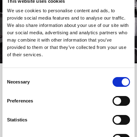
This website uses cookies
We use cookies to personalise content and ads, to
provide social media features and to analyse our traffic.
We also share information about your use of our site with
our social media, advertising and analytics partners who
may combine it with other information that you’ve
provided to them or that they’ve collected from your use
of their services.
Consent
Necessary
Selection
PIERCE MONITORING
Het bewaken van het piercingproces is cruciaal voordat het
Preferences
snijden begint. Het helpt inconsistenties of defecten in het
eindproduct te voorkomen, omdat het controleert of het
snijproces efficiënt kan worden gestart. De piercingtijd kan
automatisch worden verkort of verlengd, afhankelijk van de
Statistics
toepassing die optimale resultaten mogelijk maakt voor een
reeks materialen en toepassingen. Het is mogelijk om staal,
roestvrij staal en aluminium te monitoren tijdens de verwerking.