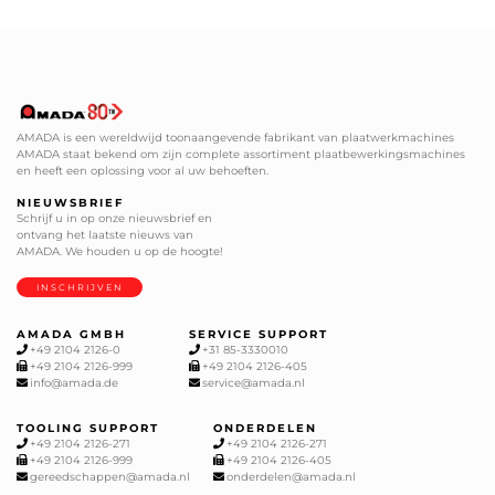
AMADA is een wereldwijd toonaangevende fabrikant van plaatwerkmachines
AMADA staat bekend om zijn complete assortiment plaatbewerkingsmachines
en heeft een oplossing voor al uw behoeften.
NIEUWSBRIEF
Schrijf u in op onze nieuwsbrief en
ontvang het laatste nieuws van
AMADA. We houden u op de hoogte!
INSCHRIJVEN
AMADA GMBH
SERVICE SUPPORT
+49 2104 2126-0
+31 85-3330010
+49 2104 2126-999
+49 2104 2126-405
info@amada.de
service@amada.nl
TOOLING SUPPORT
ONDERDELEN
+49 2104 2126-271
+49 2104 2126-271
+49 2104 2126-999
+49 2104 2126-405
gereedschappen@amada.nl
onderdelen@amada.nl