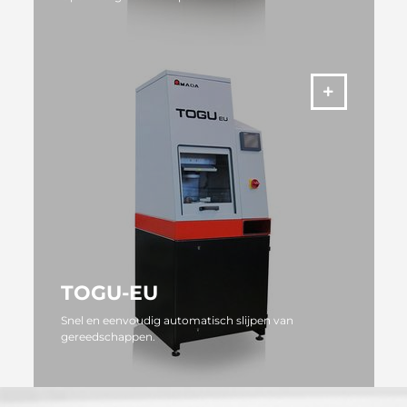
MEER
TOGU-EU
Snel en eenvoudig automatisch slijpen van
gereedschappen.
MEER