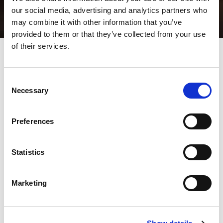
our social media, advertising and analytics partners who
may combine it with other information that you’ve
provided to them or that they’ve collected from your use
of their services.
Automatische
Consent
gereedschapslijpmachines
Necessary
Selection
speciaal ontworpen voor het
slijpen van hoogwaardig
Preferences
stansgereedschap
Statistics
Alle stans-operators kennen het belang van
gereedschapsonderhoud voor de kwaliteit van de werkstukken
en de levensduur van het gereedschap. De AMADA TOGU-serie
Marketing
is de oplossing. Een automatische gereedschapsslijper speciaal
voor het hoogwaardig slijpen van gereedschappen voor
plaatwerk.
De machine is beschikbaar in de standaard TOGU-EU- en de ID-