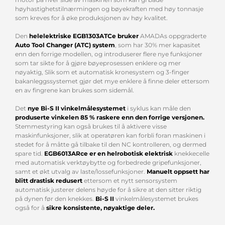
høyhastighetstilnærmingen og bøyekraften med høy tonnasje
som kreves for å øke produksjonen av høy kvalitet.
Den
helelektriske EGB1303ATCe bruker
AMADAs oppgraderte
Auto Tool Changer (ATC) system
, som har 30% mer kapasitet
enn den forrige modellen, og introduserer flere nye funksjoner
som tar sikte for å gjøre bøyeprosessen enklere og mer
nøyaktig, Slik som et automatisk kronesystem og 3-finger
bakanleggssystemet gjør det mye enklere å finne deler ettersom
en av fingrene kan brukes som sidemål.
Det
nye Bi-S II vinkelmålesystemet
i syklus kan måle den
produserte vinkelen 85 % raskere enn den forrige versjonen.
Stemmestyring kan også brukes til å aktivere visse
maskinfunksjoner, slik at operatøren kan forbli foran maskinen i
stedet for å måtte gå tilbake til den NC kontrolleren, og dermed
spare tid.
EGB6013ARce er en helrobotisk elektrisk
knekkecelle
med automatisk verktøybytte og forbedrede gripefunksjoner,
samt et økt utvalg av laste/lossefunksjoner.
Manuelt oppsett har
blitt drastisk redusert
ettersom et nytt sensorsystem
automatisk justerer delens høyde for å sikre at den sitter riktig
på dynen før den knekkes.
Bi-S II
vinkelmålesystemet brukes
også for å
sikre konsistente, nøyaktige deler.