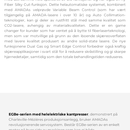
Fiber Silky Cut-funksjon. Dette helautomatiske systemet, kombinert
med AMADAs velprøvde Variable Beam Control (som har vært
tilgjengelig på AMADA-lasere i over 10 år) og Auto Collimation-
teknologier, kan gi deler av rustfritt stål med samme kvalitet som
CO2-lasere, avhengig av materialkvaliteten. Dette er en game
changer for kunder som har ventet på å bytte til fiberlaserteknologi,
men som var motvillige på grunn av den iboende skjæreoverflaten
med lavere kvalitet produsert av andre solid-state lasere. De nye
funksjonene Dual Gas og Smart Edge Control forbedrer også kraftig
skjæreapplikasjoner i svart stål for å redusere skråstilling og gi skarpe
hjørnedetaljer, samtidig som den totale behandlingstiden reduseres.
EGBe-serien med helelektriske kantpresser
, demonstrert på
Charleville-Mézières produksjonsanlegg, bruker AMADAs
revolusjonerende servosystem. Består EGBe-serien av en enkelt
motor på hver side av maskinen som kan gi både