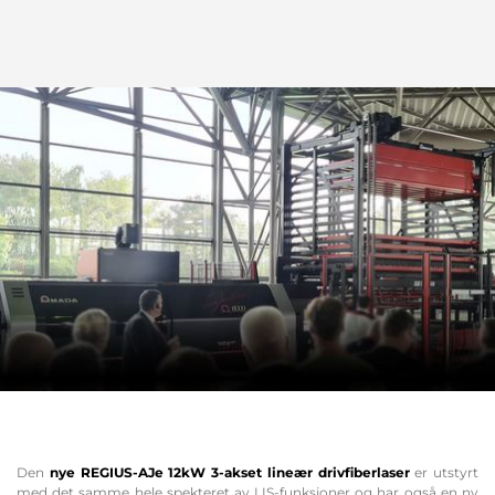
Den
nye REGIUS-AJe 12kW 3-akset lineær drivfiberlaser
er utstyrt
med det samme hele spekteret av LIS-funksjoner og har også en ny