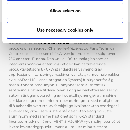
Allow selection
Use necessary cookies only
AMADA lanserte
6kW VENTIS-AJe
fiberlaseren både ved
produksjonsanlegget i Charleville-Mézières og Paris Technical
Centre, etter suksessen til 4kW-versjonen, som har solgt over
230 enheter i Europa. Den unike LBC-teknologien som er
integrert i 6kW-varianten, gjør at den kan ha tilsvarende
produktivitet som 8-10kW standardlaser, avhengig av
applikasjonen. Lanseringsmaskinen var utstyrt med hele pakken
av AMADAs LIS (Laser Integration System) funksjoner for å gi
mer autonom produksjon. Funksjoner som automatisk
sentrering av stråle til dyse, overvåking av beskyttelsesglass og
automatisk gjenoppretting av hodekollisjoner gjør at maskinen
kan kjøre lenger med mindre operatørinngrep. Med muligheten
til å behandle svart stål av forskjellige kvaliteter uten endringer i
skjæredata, produsere rustfrie ståldeler uten slagg og kutte
aluminium med samme hastighet som 10kW standard
fiberlasermaskiner, åpner VENTIS-AJe 6kW nye muligheter på et
lavere investeringspunkt , mens du bruker mindre strøm.