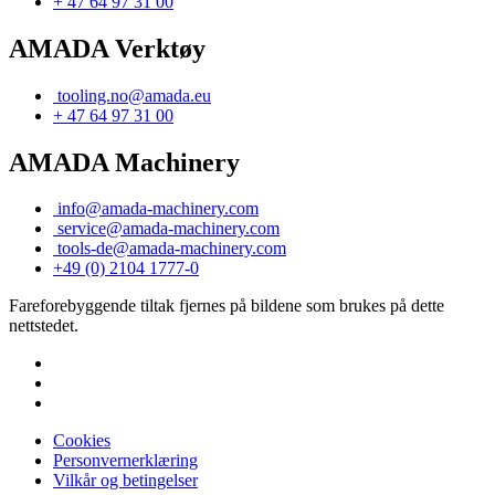
+ 47 64 97 31 00
AMADA Verktøy
tooling.no@amada.eu
+ 47 64 97 31 00
AMADA Machinery
info@amada-machinery.com
service@amada-machinery.com
tools-de@amada-machinery.com
+49 (0) 2104 1777-0
Fareforebyggende tiltak fjernes på bildene som brukes på dette
nettstedet.
Cookies
Personvernerklæring
Vilkår og betingelser