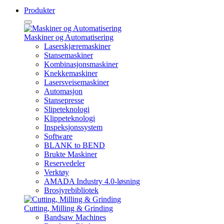
Produkter
Maskiner og Automatisering
Laserskjæremaskiner
Stansemaskiner
Kombinasjonsmaskiner
Knekkemaskiner
Lasersveisemaskiner
Automasjon
Stansepresse
Slipeteknologi
Klippeteknologi
Inspeksjonssystem
Software
BLANK to BEND
Brukte Maskiner
Reservedeler
Verktøy
AMADA Industry 4.0-løsning
Brosjyrebibliotek
Cutting, Milling & Grinding
Bandsaw Machines