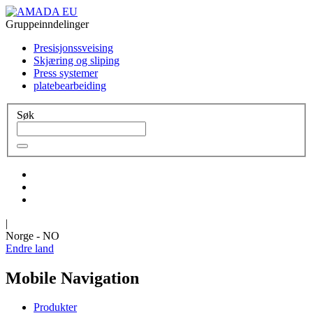
Gruppeinndelinger
Presisjonssveising
Skjæring og sliping
Press systemer
platebearbeiding
Søk
|
Norge - NO
Endre land
Mobile Navigation
Produkter