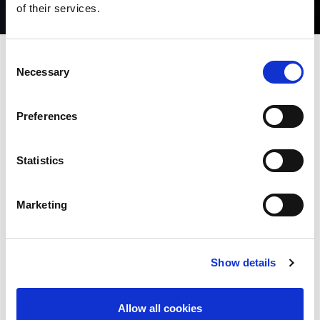
of their services.
Consent
Necessary
Selection
LEGG ENKELT INN
Preferences
DINE
BESTILLINGER
Statistics
24/7
Marketing
Takket være brukervennlige
Show details
nettbutikken, AMADA raskt kan
støtte kundenes
produksjonsbehov for verktøy,
Allow all cookies