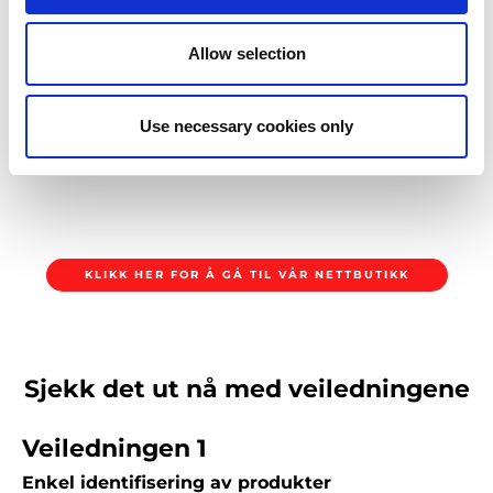
forbruksmateriell og tilbehør.
Med et intuitivt grensesnitt, automatiske e-postmeldinger og
Allow selection
tilgang til ordrehistorikk kan kundene enkelt administrere og
spore verktøybestillingene sine. For å sette opp kontoen din,
vennligst kontakt vårt verktøyteam via skjemaet nedenfor.
Use necessary cookies only
LES OGSÅ: OPPDAG AMADAS UTVIDEDE NETTBUTIKK
KLIKK HER FOR Å GÅ TIL VÅR NETTBUTIKK
Sjekk det ut nå med veiledningene
Veiledningen 1
Enkel identifisering av produkter