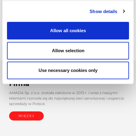
cięcia, wykrawania, gięcia oraz technologii laserowej z
automatycznymi rozwiązaniami modułowymi, kompleksowy
Show details
serwis, oprogramowanie i pełen zakres narzędzi. Technologie
AMADA wyróżniają się pionierskimi rozwiązaniami
produkcyjnymi, które osiągnęły wysoki poziom rentowności i
Allow all cookies
produktywności.
Allow selection
Use necessary cookies only
Firma
AMADA Sp. z o.o. została założona w 2013 r. i wraz z naszymi
klientami rozrosła się do największej sieci serwisowej i wsparcia
sprzedaży w Polsce.
WIĘCEJ