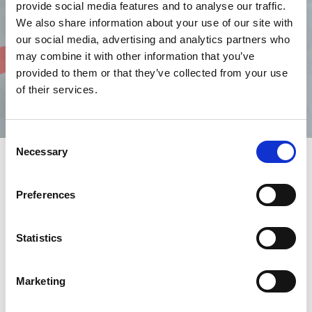
provide social media features and to analyse our traffic.
We also share information about your use of our site with
our social media, advertising and analytics partners who
may combine it with other information that you’ve
provided to them or that they’ve collected from your use
of their services.
Consent
Necessary
Selection
AMADA Sp. z o.o. wiodący na świecie producent maszyn i
Preferences
narzędzi w zakresie technologii gięcia, wykrawania, cięcia
laserowego z modułowymi koncepcjami automatyzacji,
kompleksowym oprogramowaniem i usługami.
Statistics
Koncern AMADA jest jednym z największych na świecie
Marketing
producentów maszyn i narzędzi do obróbki blach i należy do
czołowych przedsiębiorstw w skali światowej w swojej branży.
Oferujemy Państwu szeroki program maszyn i narzędzi do