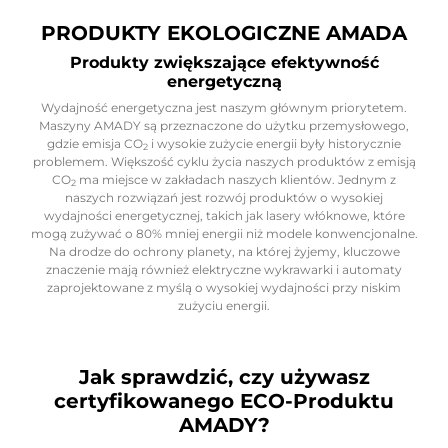
PRODUKTY EKOLOGICZNE AMADA
Produkty zwiększające efektywność
energetyczną
Wydajność energetyczna jest naszym głównym priorytetem.
Maszyny AMADY są przeznaczone do użytku przemysłowego,
gdzie emisja CO
i wysokie zużycie energii były historycznie
2
problemem. Większość cyklu życia naszych produktów z emisją
CO
ma miejsce w zakładach naszych klientów. Jednym z
2
naszych rozwiązań jest rozwój produktów o wysokiej
wydajności energetycznej, takich jak lasery włóknowe, które
mogą zużywać o 80% mniej energii niż modele konwencjonalne.
Na drodze do ochrony planety, na której żyjemy, kluczowe
znaczenie mają również elektryczne wykrawarki i automaty
zaprojektowane z myślą o wysokiej wydajności przy niskim
zużyciu energii.
Jak sprawdzić, czy używasz
certyfikowanego ECO-Produktu
AMADY?