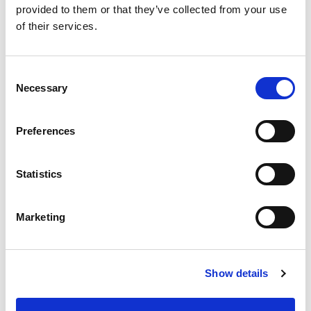
provided to them or that they’ve collected from your use
of their services.
W trosce o bardziej
ekologiczną i zrównoważoną
Consent
planetę
Necessary
Selection
Grupa AMADA od zawsze stawia na pierwszym miejscu ochronę
Preferences
środowiska, produkując przyjazne dla środowiska maszyny w
przyjaznym dla środowiska zakładzie. Promujemy ochronę
środowiska. Prowadzimy działania z poszanowaniem
środowiska naturalnego, aby pozostawić czysty i przyjemny
Statistics
świat dla przyszłych pokoleń. Od 1998 roku zakłady AMADA
posiadają certyfikat ISO 14001 (Environmental Management
Certification). Produkty Grupy są projektowane i rozwijane z
Marketing
myślą o ochronie środowiska, w którym żyjemy i są
identyfikowane za pomocą różnych symboli.
Grupa AMADA wdrożyła dwa systemy oceny ekologiczności
swoich produktów: system oceny ekologiczności produktów
Show details
oraz system certyfikacji AMADA ECO PRODUCTS. Te dwa
systemy certyfikacji zostały wprowadzone w celu zapewnienia,
że na każdym etapie rozwoju produktów dokonywana jest