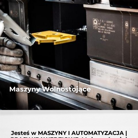
Maszyny Wolnostojące
Nasze niezależne prasy krawędziowe są precyzyjne i niezawodne.
W pełni i kompleksowo spełniające wszystkie Państwa
wymagania.
WIĘCEJ
Jesteś w
MASZYNY I AUTOMATYZACJA |