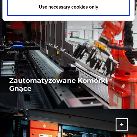
Use necessary cookies only
Zautomatyzowane Komórki
Gnące
Nasze stanowiska gnące są elastyczne i w pełni
zautomatyzowane dla nieprzerwanej dokładnej 24/7 produkcji.
WIĘCEJ