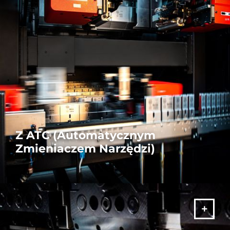
Z ATC (Automatycznym
Zmieniaczem Narzędzi)
Wykorzystajcie maksymalnie swoją produktywność z naszymi
prasami krawędziowymi wyposażonymi w system
automatycznej wymiany narzędzi. Bezkonkurencyjna prędkość i
precyzja.
WIĘCEJ