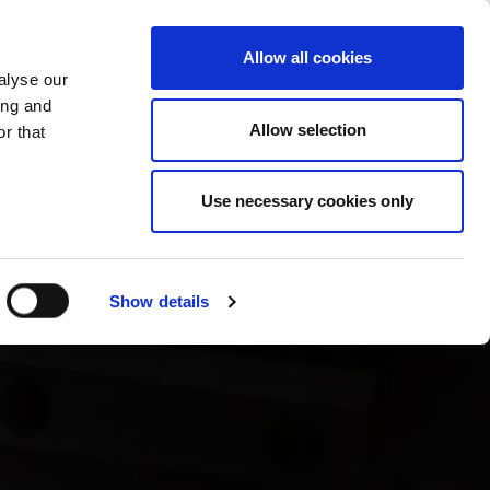
ZMIEŃ KRAJ
POLSKA - PL
Allow all cookies
alyse our
FIRMA
WIĘCEJ
KONTAKTY
ing and
Allow selection
r that
Use necessary cookies only
Show details