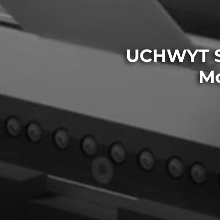
UCHWYT S
Mo