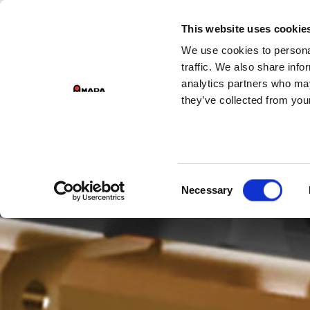
This website uses cookie
We use cookies to personal
Main Navigation
traffic. We also share info
analytics partners who may
they’ve collected from your
Consent
Necessary
Selection