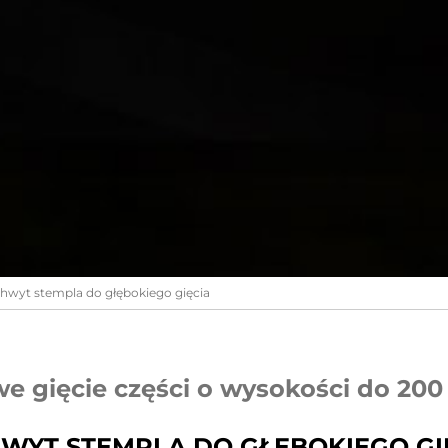
hwyt stempla do głębokiego gięcia
we gięcie części o wysokości do 20
WYT STEMPLA DO GŁĘBOKIEGO GI