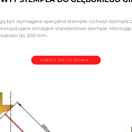
ogą być wymagane specjalne stemple. Uchwyt stempla 
wykorzystujące istniejące standardowe stemple. Montują
wysokości do 200 mm.
ZOBACZ JAK TO DZIAŁA...