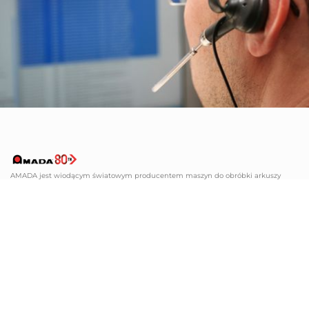
AMADA jest wiodącym światowym producentem maszyn do obróbki arkuszy
blachy Znana z szerokiej gamy maszyn do obróbki blach, AMADA ma rozwiązania
spełniające wszystkie Twoje wymagania
AMADA SP. Z O.O.
CENTRUM SERWISOWE
+48 12 379 31 85
+48 12 379 36 01