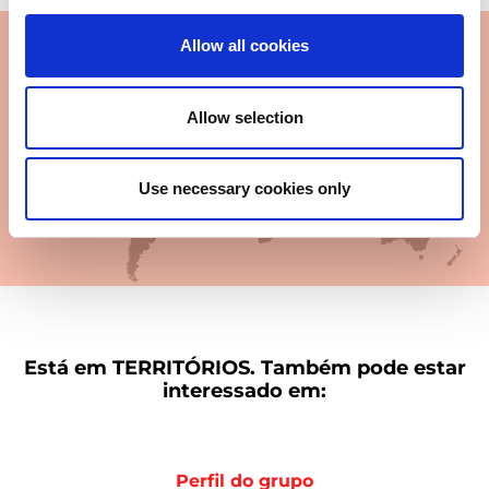
Allow all cookies
Europe - Africa
Allow selection
America
Asia - Oceania
Use necessary cookies only
Japan
Está em
TERRITÓRIOS.
Também pode estar
interessado em:
Perfil do grupo