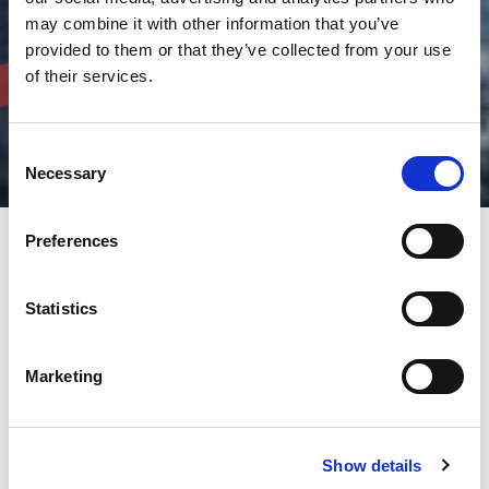
may combine it with other information that you’ve
provided to them or that they’ve collected from your use
of their services.
Consent
Necessary
Selection
Preferences
Com mais de 100 empresas e subsidiárias em cinco continentes
e mais de 9.000 funcionários, o grupo AMADA oferece soluções
Statistics
de alta qualidade a nivel mundial.
Selecione sua área no mapa
Marketing
- América - Europa / África - Ásia - Oceania -
Show details