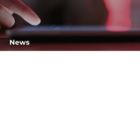
News
MAIS
A AMADA é um fabricante líder mundial em máquinas para a indústria
metalomecânica. Conhecida pela sua vasta gama de máquinas de chapa, a
AMADA tem a solução que se adapta a todas as suas necessidades.
NEWSLETTER
Subscreva a nossa newsletter e receba
as últimas notícias da AMADA. Iremos
mantê-lo sempre atualizado! Iremos
mantê-lo sempre atualizado!
SUBSCREVA