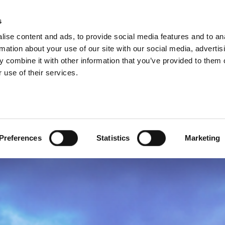
 DO GRUPO
s
ise content and ads, to provide social media features and to an
ODUTOS
SERVIÇOS
EMPRESA
CASE STUDIE
rmation about your use of our site with our social media, advertis
 combine it with other information that you’ve provided to them o
 use of their services.
Preferences
Statistics
Marketing