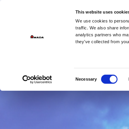
DIVISÕES
This website uses cookie
We use cookies to personal
PR
Main Navigation
traffic. We also share info
analytics partners who may
they’ve collected from your
Consent
Necessary
Selection