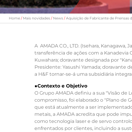
Home
Mais novidades
News
Aquisição de Fabricante de Prensas 
A AMADA CO., LTD. (Isehara, Kanagawa, J
transferência de ações com a Kanadevia C
Kuwahara; doravante designada por "Kanad
Presidente: Yasushi Yamada; doravante d
a H&F tornar-se-á uma subsidiária integr
■
Contexto e Objetivo
O Grupo AMADA definiu a sua "Visão de L
compromisso, foi elaborado o "Plano de G
que está atualmente a ser implementado
metais, a AMADA acredita que pode impuls
como tecnologia laser e de servo contro
enfrentados por clientes, incluindo a sus