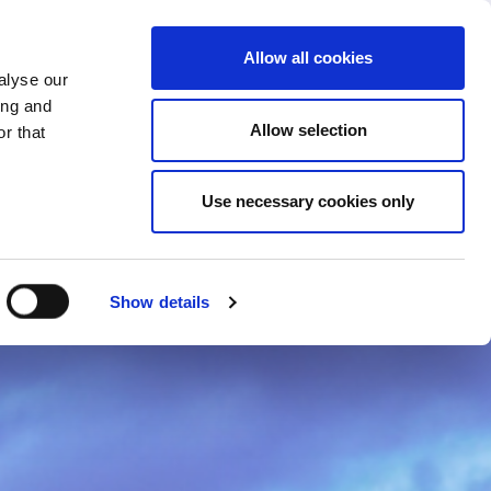
MUDAR DE PAÍS
PORTUGAL - PT
Allow all cookies
alyse our
S
MAIS NOVIDADES
CONTACTOS
ing and
Allow selection
r that
Use necessary cookies only
Show details