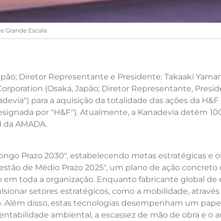
de Grande Escala
apão; Diretor Representante e Presidente: Takaaki Yama
orporation (Osaka, Japão; Diretor Representante, Preside
evia") para a aquisição da totalidade das ações da H&F 
esignada por "H&F"). Atualmente, a Kanadevia detém 100
al da AMADA.
ongo Prazo 2030", estabelecendo metas estratégicas e o
estão de Médio Prazo 2025", um plano de ação concreto de
 em toda a organização. Enquanto fabricante global d
ionar setores estratégicos, como a mobilidade, através 
lo. Além disso, estas tecnologias desempenham um pape
tentabilidade ambiental, a escassez de mão de obra e o 