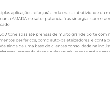
plas aplicações reforçará ainda mais a atratividade da
arca AMADA no setor potenciará as sinergias com o port
rcado.
 500 toneladas até prensas de muito grande porte com 
pamentos periféricos, como auto-paleteizadores, e cont
põe ainda de uma base de clientes consolidada na indú
istema integrado desde o desenvolvimento até ao serv
ser para blanks, que inclui o primeiro equipamento de 
ncipais clientes das prensas de grande porte da H&F são 
gências extremamente rigorosas em relação à rigidez e
orias de produtividade.
cordo com o objetivo de estabelecer rapidamente um s
 reforçando assim a competitividade do seu portfólio n
duas empresas servirá como um pilar estratégico para al
po AMADA pretende fortalecer ainda mais o seu valor cor