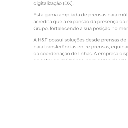
digitalização (DX).
Esta gama ampliada de prensas para múlti
acredita que a expansão da presença da m
Grupo, fortalecendo a sua posição no me
A H&F possui soluções desde prensas de
para transferências entre prensas, equi
da coordenação de linhas. A empresa dis
do setor de máquinas, bem como de um s
implementou também uma linha de corte la
mundo para a indústria automóvel. Os pri
automóvel. Estes fabricantes impõem exi
para a consistência da precisão e de melh
Neste contexto, a AMADA celebrou este a
completas para oprocessamento de metais,
A criação conjunta de sinergias entre as 
das prensas. Com estas niciativas, o Gru