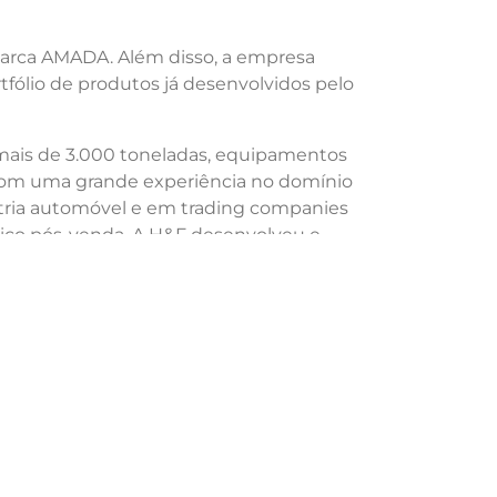
 marca AMADA. Além disso, a empresa
fólio de produtos já desenvolvidos pelo
mais de 3.000 toneladas, equipamentos
a com uma grande experiência no domínio
stria automóvel e em trading companies
iço pós-venda. A H&F desenvolveu e
corte a laser de alta velocidade do
os maiores fabricantes da indústria
strutural das máquinas, fundamentais
istema capaz de oferecer soluções
esta área.
cançar a liderança de mercado no setor
porativo na indústria de processamento