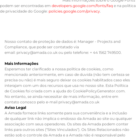
Mais informações sobre o Google Fonts
podem ser encontradas em
developers.google.com/fonts/faq
e na política
de privacidade do Google:
policies.google.com/privacy
.
Nosso contato de proteção de dados é: Manager - Projects and
Compliance, que pode ser contatado via
email: privacy@amada.co.uk ou pelo telefone: + 44 1562 749500.
Mais Informações
Esperamos ter clarificado a nossa politica de cookies, como
mencionado anteriormente, em caso de duvida (não tem certeza se
precisa ou não) é mais seguro deixar os cookies habilitados caso eles
interajam com um dos recursos que usa no nosso site. Esta Política
de Cookies foi criada com a ajuda do CookiePolicyGenerator.com.
No entanto, se ainda necessitar de mais informação, entre em
contato conosco pelo e-mail privacy@amada.co.uk
Aviso Legal
A Amada fornece links somente para sua conveniência e a inclusão
de qualquer link não implica o endosso da Amada ao site ou qualquer
associação com seus operadores. Os sites da Amada podem conter
links para outros sites ("Sites Vinculados"). Os Sites Relacionados não
estão sob o controle da Amada e a Amada não é responsável pelo