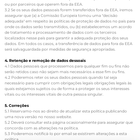
ou por parceiros que operem fora da EEA.
3.2 Se os seus dados pessoais forem transferidos fora da EEA, iremos
assegurar que (a) a Comissão Europeia tomou uma "decisão
adequada" em respeito às políticas de proteção de dados no país para
onde os dados serão transmitidos, ou (b) estabelecemos um acordo
de tratamento e processamento de dados com os terceiros
localizados nesse país para garantir a adequada proteção dos seus
dados. Em todos os casos, a transferência de dados para fora da EEA
será salvaguardada por medidas de segurança apropriadas.
4. Retenção e remoção de dados dessoais
4.1 Dados pessoais que processemos para qualquer fim ou fins não
serão retidos caso não sejam mais necessários a esse fim ou fins.
4.2 Poderemos reter os seus dados pessoais quando tal seja
necessário para cumprir com obrigações legais obrigações legais às
quais estejamos sujeitos ou de forma a proteger os seus interesses
vitais ou os interesses vitais de outra pessoa singular.
5. Correções
5.1 Reservamo-nos ao direito de atualizar esta política publicando
uma nova versão no nosso website.
5.2 Deverá consultar esta página ocasionalmente para assegurar que
concorda com as alterações na política.
5.3 Poderemos notificá-lo por email se existirem alterações a esta
política.