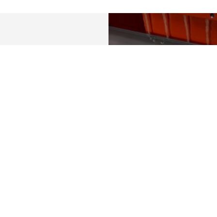
Cutting, Milling 
Our technologies for me