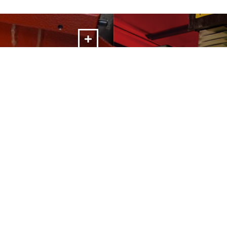
Máquinas e Aut
& Grinding
As nossas tecnologias 
tal cutting processing.
chapas metálicas.