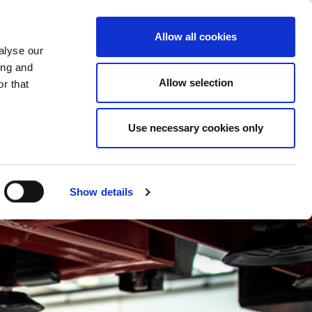
MUDAR DE PAÍS
PORTUGAL - PT
Allow all cookies
alyse our
S
MAIS NOVIDADES
CONTACTOS
ing and
Allow selection
r that
Use necessary cookies only
Show details