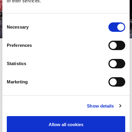
of their services.
Consent
Necessary
Selection
Preferences
Ferramentas para
Statistics
punçonadoras AMADA
Marketing
As ferramentas para punçonadoras da AMADA são fabricadas
utilizando as nossas ligas de aço premium para ferramentas,
desenvolvidas ao longo de mais de 40 anos. Incluindo “APH”,
ferramentas de metalurgia do pó para superar os nossos
Show details
melhores punções anteriores. Recipientes NEX, matrizes de
fluxo de ar e de aspiração complementam as nossas máquinas
mais recentes para continuar a garantir a taxa de execução
máxima, durabilidade das ferramentas e cortes de qualidade ao
Allow all cookies
longo da vida útil das ferramentas.