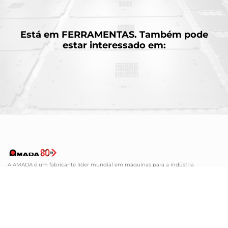
Está em
FERRAMENTAS.
Também pode
estar interessado em:
A AMADA é um fabricante líder mundial em máquinas para a indústria
metalomecânica. Conhecida pela sua vasta gama de máquinas de chapa, a
AMADA tem a solução que se adapta a todas as suas necessidades.
NEWSLETTER
Subscreva a nossa newsletter e receba
as últimas notícias da AMADA. Iremos
mantê-lo sempre atualizado! Iremos
mantê-lo sempre atualizado!