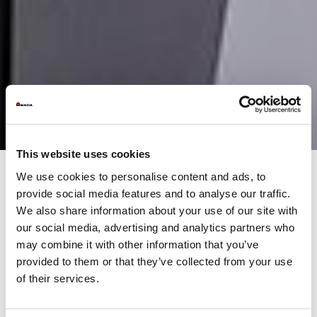
This website uses cookies
We use cookies to personalise content and ads, to
provide social media features and to analyse our traffic.
Lente única para todas as
We also share information about your use of our site with
espessuras
our social media, advertising and analytics partners who
may combine it with other information that you’ve
provided to them or that they’ve collected from your use
Med fiberlaserkilder fra 3 - 15 kW, udviklet af AMADA og anvender
laserdiodemoduler, forbedres produktionskapaciteten
of their services.
betydeligt for ENSIS-AJe-serien. Alle versioner undtagen 3 kW,
anvender AMADAs Auto Collimation-system for en uovertruffen
styring af laserstrålen. Combinado com a tecnologia original