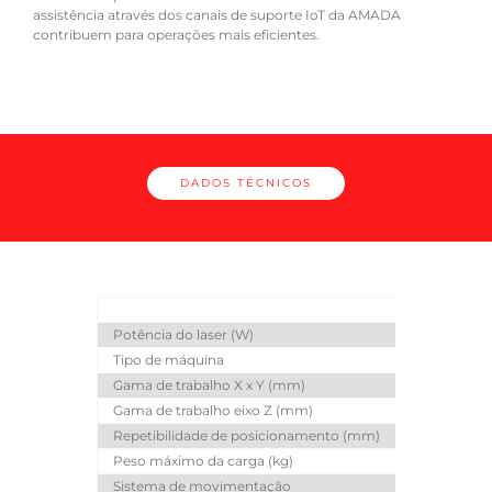
assistência através dos canais de suporte IoT da AMADA
contribuem para operações mais eficientes.
DADOS TÉCNICOS
Potência do laser (W)
3000
6
Tipo de máquina
Máq
Gama de trabalho X x Y (mm)
Gama de trabalho eixo Z (mm)
Repetibilidade de posicionamento (mm)
Peso máximo da carga (kg)
Sistema de movimentação