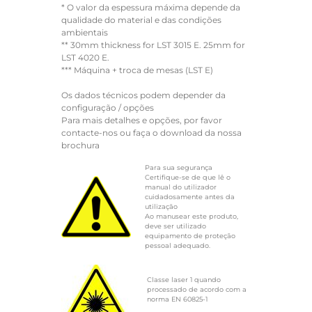
* O valor da espessura máxima depende da
qualidade do material e das condições
ambientais
** 30mm thickness for LST 3015 E. 25mm for
LST 4020 E.
*** Máquina + troca de mesas (LST E)
Os dados técnicos podem depender da
configuração / opções
Para mais detalhes e opções, por favor
contacte-nos ou faça o download da nossa
brochura
Para sua segurança
Certifique-se de que lê o
manual do utilizador
cuidadosamente antes da
utilização
Ao manusear este produto,
deve ser utilizado
equipamento de proteção
pessoal adequado.
Classe laser 1 quando
processado de acordo com a
norma EN 60825-1