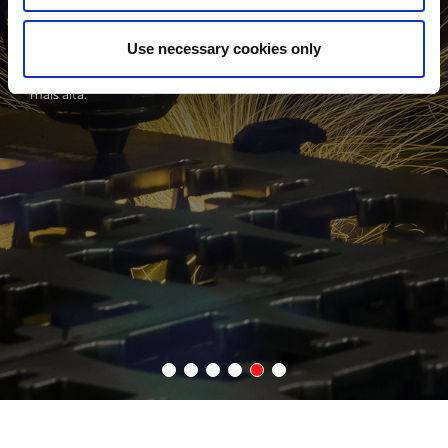
tecnologia da AMADA que
A tecnologia Fiber Silky Cut da AMA
ncia e aumenta a
revolucionária no corte por laser de f
Use necessary cookies only
s em aproximadamente 2x.
feixe e o fluxo de gás para consegui
baixo e uma produtividade
corte no aço inoxidável de espessura
corte a laser de CO₂ tanto em rugos
qualidade de acabamento.