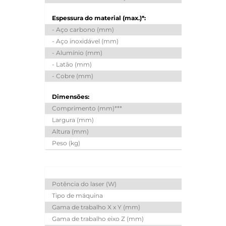
Espessura do material (max.)*:
- Aço carbono (mm)
25
- Aço inoxidável (mm)
15
- Alumínio (mm)
12
- Latão (mm)
8
- Cobre (mm)
6
Dimensões:
Comprimento (mm)***
Largura (mm)
Altura (mm)
Peso (kg)
9100
9
Potência do laser (W)
3000
6
Tipo de máquina
Máq
Gama de trabalho X x Y (mm)
Gama de trabalho eixo Z (mm)