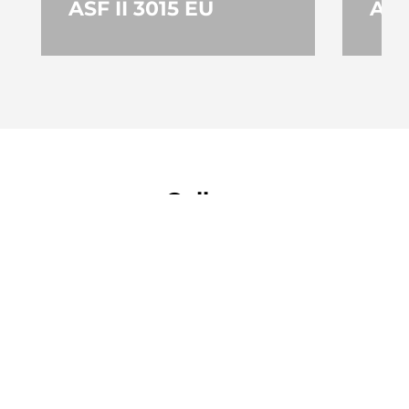
ASF II 3015 EU
AS 
MAIS
M
Gallery