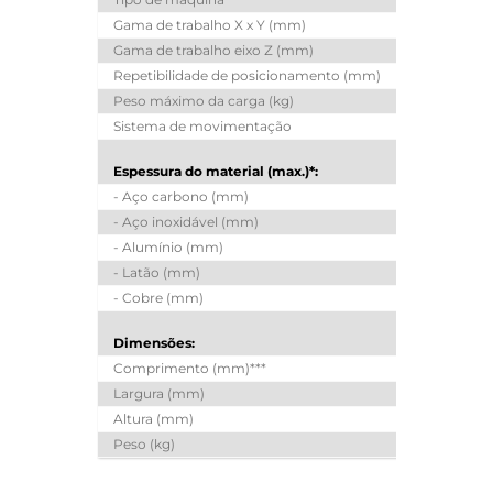
Gama de trabalho X x Y (mm)
62
Gama de trabalho eixo Z (mm)
Repetibilidade de posicionamento (mm)
Peso máximo da carga (kg)
Sistema de movimentação
S
Espessura do material (max.)*:
- Aço carbono (mm)
25
- Aço inoxidável (mm)
25
- Alumínio (mm)
25
- Latão (mm)
15
- Cobre (mm)
12
Dimensões:
Comprimento (mm)***
17414
Largura (mm)
4165
Altura (mm)
2310
Peso (kg)
33500