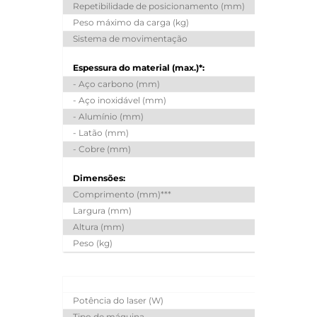
Repetibilidade de posicionamento (mm)
Peso máximo da carga (kg)
Sistema de movimentação
Espessura do material (max.)*:
- Aço carbono (mm)
25
- Aço inoxidável (mm)
15
- Alumínio (mm)
12
- Latão (mm)
8
- Cobre (mm)
6
Dimensões:
Comprimento (mm)***
Largura (mm)
Altura (mm)
Peso (kg)
12200
1
ENS
Potência do laser (W)
6000
Tipo de máquina
Máquina de c