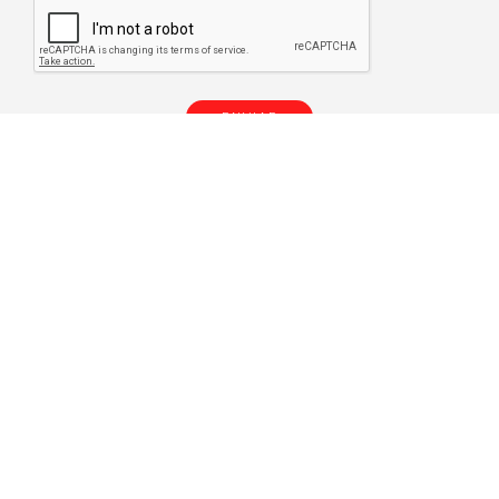
Está em
PEÇAS E ACESSÓRIOS.
Também
pode estar interessado em:
Software
BLANK to BEND