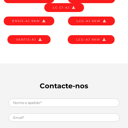
LC-C1 AJ
ENSIS-AJ 9KW
LCG-AJ 6KW
VENTIS-AJ
LCG-AJ 9KW
Contacte-nos