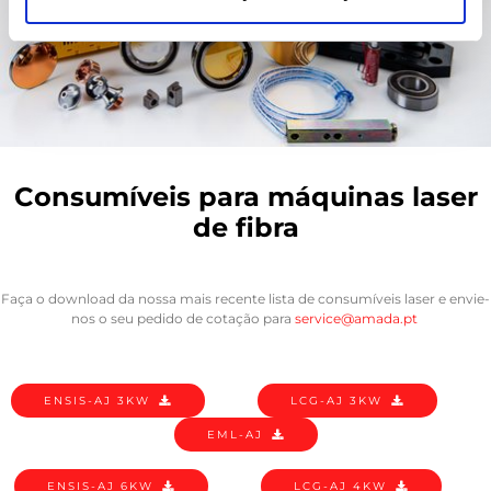
Consumíveis
para máquinas laser
de fibra
Faça o download da nossa mais recente lista de consumíveis laser e envie-
nos o seu pedido de cotação para
service@amada.pt
ENSIS-AJ 3KW
LCG-AJ 3KW
EML-AJ
ENSIS-AJ 6KW
LCG-AJ 4KW