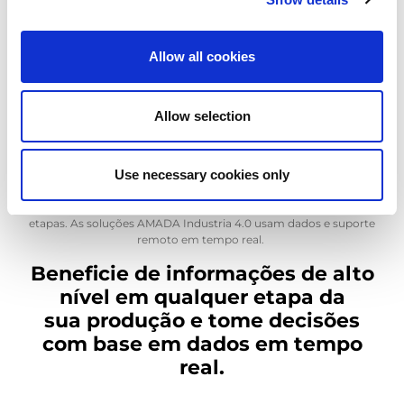
As soluções AMADA Industria 4.0, AMADA Order Manager, V-
factory e Suporte Remoto IoT são projetadas para interligar
todas as etapas de negócio mantendo-o no controlo total da
Allow all cookies
sua produção. Os clientes podem ficar à frente da curva
maximizando a produtividade, atendendo a pedidos no prazo e
mantendo os horários.
Allow selection
Prazos desafiadores, processos de produção complexos, acesso
limitado a dados em tempo real podem agora ser superados
com as soluções AMADA Industria 4.0.
Use necessary cookies only
A visibilidade de todos os processos é fundamental para manter
uma produção eficiente, flexível e mais eficaz em todas as
etapas. As soluções AMADA Industria 4.0 usam dados e suporte
remoto em tempo real.
Beneficie de informações de alto
nível em qualquer etapa da
sua produção e tome decisões
com base em dados em tempo
real.