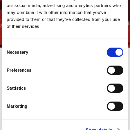
our social media, advertising and analytics partners who
may combine it with other information that you’ve
provided to them or that they’ve collected from your use
of their services.
Consent
Necessary
Selection
Otimize a sua produção com
Preferences
as soluções AMADA Industria
4.0
Statistics
Dos pedidos iniciais à produção final,
Marketing
todos as etapas estão interligadas e
simplificadas.
Show details