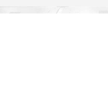
Está em
SOLUÇÃO AMADA INDUSTRIA 4.0.
Também pode estar interessado em:
Software
BLANK to BEND
Peças e acessórios
Ferramentas