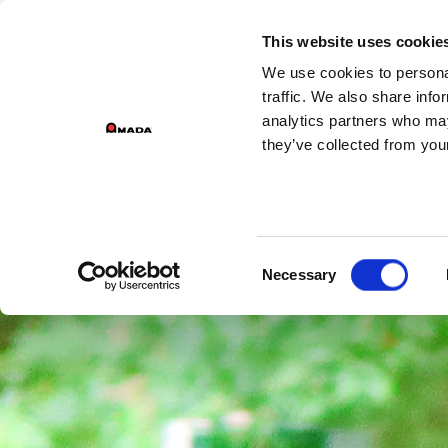
DIVISÕES
This website uses cookie
We use cookies to personal
PR
Main Navigation
traffic. We also share info
analytics partners who may
they’ve collected from your
Consent
Necessary
Selection