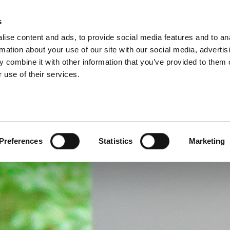
 DO GRUPO
s
ise content and ads, to provide social media features and to an
ODUTOS
SERVIÇOS
EMPRESA
CASE STUDIE
rmation about your use of our site with our social media, advertis
 combine it with other information that you’ve provided to them o
 use of their services.
Preferences
Statistics
Marketing