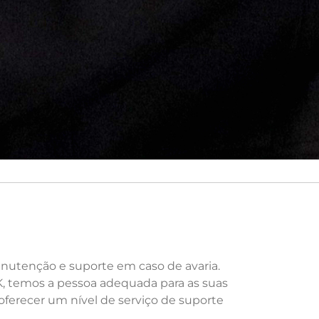
anutenção e suporte em caso de avaria.
, temos a pessoa adequada para as suas
ferecer um nível de serviço de suporte