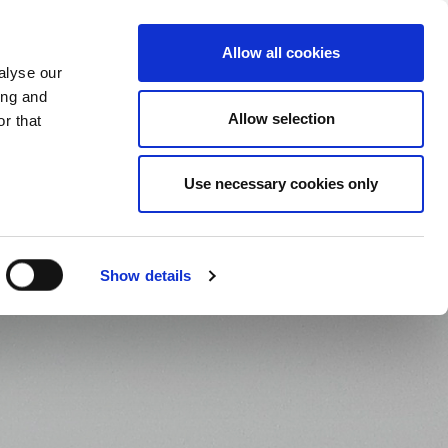
MUDAR DE PAÍS
PORTUGAL - PT
Allow all cookies
alyse our
S
MAIS NOVIDADES
CONTACTOS
ing and
Allow selection
r that
Use necessary cookies only
Show details