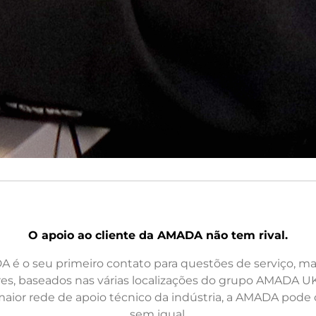
O apoio ao cliente da AMADA não tem rival.
 é o seu primeiro contato para questões de serviço, m
es, baseados nas várias localizações do grupo AMADA UK
aior rede de apoio técnico da indústria, a AMADA pode o
sem igual.