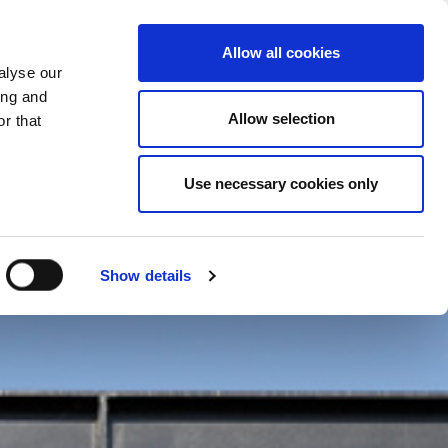
SCHIMBA TARA
ROMÂNIA - RO
Allow all cookies
alyse our
OMPANIA
MAI MULTE
CONTACT
ing and
Allow selection
r that
Use necessary cookies only
Show details