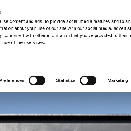
IILE GRUPULUI
s
ise content and ads, to provide social media features and to an
PRODUSE
SERVICII
C
rmation about your use of our site with our social media, advertis
 combine it with other information that you’ve provided to them o
 use of their services.
Preferences
Statistics
Marketing