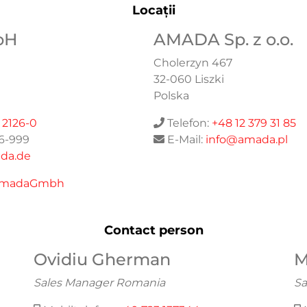
Locații
bH
AMADA Sp. z o.o.
Cholerzyn 467
32-060
Liszki
Polska
 2126-0
Telefon:
+48 12 379 31 85
26-999
E-Mail:
info@amada.pl
da.de
acebook:
madaGmbh
Contact person
Ovidiu Gherman
M
Sales Manager Romania
Sa