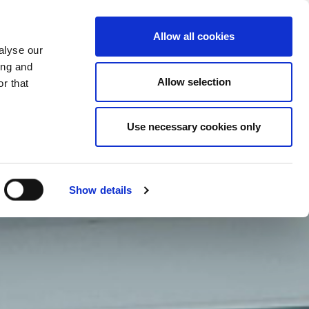
SCHIMBA TARA
ROMÂNIA - RO
Allow all cookies
alyse our
OMPANIA
MAI MULTE
CONTACT
ing and
Allow selection
r that
Use necessary cookies only
Show details