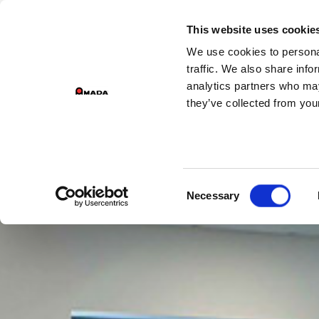
DIVIZ
This website uses cookie
We use cookies to personal
Main Navigation
traffic. We also share info
analytics partners who may
they’ve collected from your
Consent
Necessary
Selection