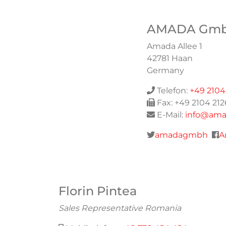
AMADA Gm
Amada Allee 1
42781
Haan
Germany
Telefon:
+49 2104
Fax:
+49 2104 21
E-Mail:
info@ama
Twitter:
F
amadagmbh
A
Florin Pintea
Sales Representative Romania