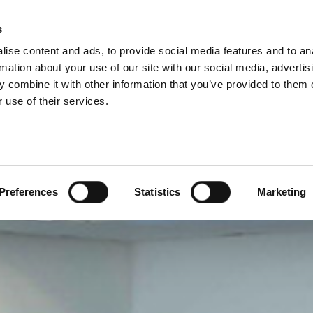
IILE GRUPULUI
s
ise content and ads, to provide social media features and to an
PRODUSE
SERVICII
C
rmation about your use of our site with our social media, advertis
 combine it with other information that you’ve provided to them o
 use of their services.
Preferences
Statistics
Marketing